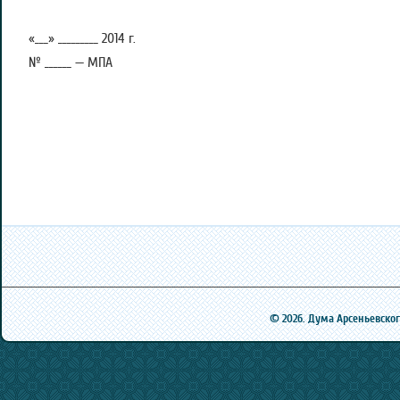
«___» _________ 2014 г.
№ ______ — МПА
© 2026. Дума Арсеньевского 