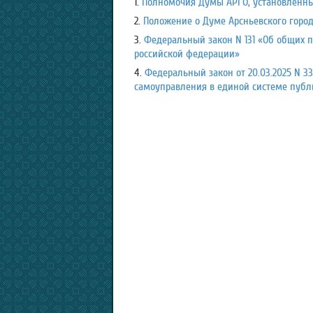
1.
Полномочия Думы АРГО, установленные
2.
Положение о Думе Арсньевского город
3.
Федеральный закон N 131 «Об общих 
российской федерации»
4.
Федеральный закон от 20.03.2025 N 
самоуправления в единой системе публ