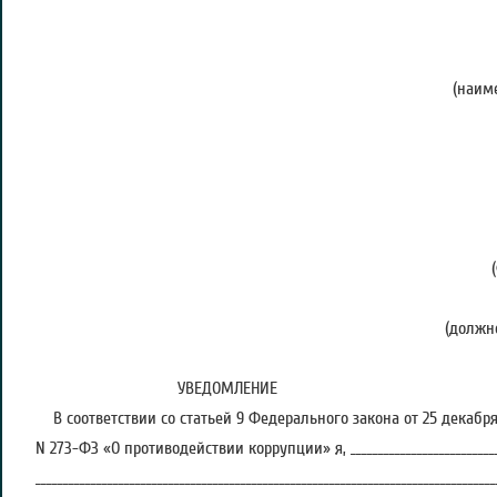
(наименование до
нанимател
_____________
(Ф.И.
нанимате
_____________
(Ф.И.О. муниц
_____________
(должность, номер 
УВЕДОМЛЕНИЕ
В соответствии со статьей 9 Федерального закона от 25 декабря
N 273-ФЗ «О противодействии коррупции» я, ______________________________
___________________________________________________________________________________