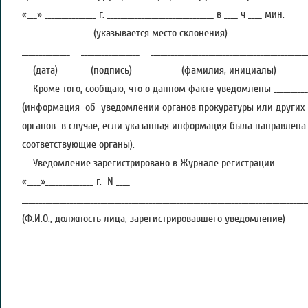
«___» _______________ г. _______________________________ в ____ ч ____ мин.
(указывается место склонения)
______________ _________________ ______________________________________________
(дата) (подпись) (фамилия, инициалы)
Кроме того, сообщаю, что о данном факте уведомлены _________________
(информация об уведомлении органов прокуратуры или других 
органов в случае, если указанная информация была направлена
соответствующие органы).
Уведомление зарегистрировано в Журнале регистрации
«____»______________ г. N ____
___________________________________________________________________________________
(Ф.И.О., должность лица, зарегистрировавшего уведомление)