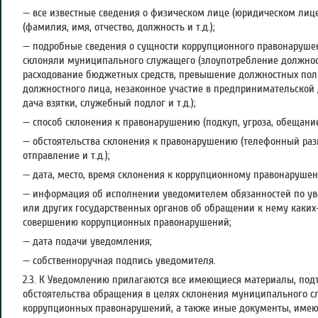
— все известные сведения о физическом лице (юридическом ли
(фамилия, имя, отчество, должность и т.д.);
— подробные сведения о сущности коррупционного правонарушен
склоняли муниципального служащего (злоупотребление должно
расходование бюджетных средств, превышение должностных по
должностного лица, незаконное участие в предпринимательской 
дача взятки, служебный подлог и т.д.);
— способ склонения к правонарушению (подкуп, угроза, обещание,
— обстоятельства склонения к правонарушению (телефонный разг
отправление и т.д.);
— дата, место, время склонения к коррупционному правонаруше
— информация об исполнении уведомителем обязанностей по у
или других государственных органов об обращении к нему каких-
совершению коррупционных правонарушений;
— дата подачи уведомления;
— собственноручная подпись уведомителя.
2.3. К Уведомлению прилагаются все имеющиеся материалы, по
обстоятельства обращения в целях склонения муниципального 
коррупционных правонарушений, а также иные документы, имею