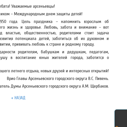
ебята! Уважаемые арсеньевцы!
дником – Международным днем защиты детей!
1950 года. Цель праздника – напомнить взрослым об
 его жизнь и здоровье. Любовь, забота и внимание – вот
ед властью, общественностью, родителями стоит задача
азвития потенциала детей, заботиться об их духовном и
витии, прививать любовь к стране и родному городу.
дарности родителям, бабушкам и дедушкам, педагогам,
душу в воспитание юных жителей города, заботится о
ошего летнего отдыха, новых друзей и интересных открытий!
Врио Главы Арсеньевского городского округа В.С. Пивень.
атель Думы Арсеньевского городского округа А.М. Щербаков.
« НАЗАД