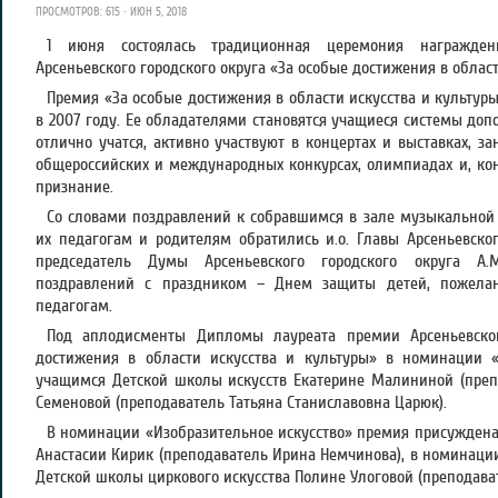
ПРОСМОТРОВ: 615 · ИЮН 5, 2018
1 июня состоялась традиционная церемония награжде
Арсеньевского городского округа «За особые достижения в област
Премия «За особые достижения в области искусства и культур
в 2007 году. Ее обладателями становятся учащиеся системы доп
отлично учатся, активно участвуют в концертах и выставках, з
общероссийских и международных конкурсах, олимпиадах и, ко
признание.
Со словами поздравлений к собравшимся в зале музыкальной 
их педагогам и родителям обратились и.о. Главы Арсеньевског
председатель Думы Арсеньевского городского округа А.
поздравлений с праздником – Днем защиты детей, пожела
педагогам.
Под аплодисменты Дипломы лауреата премии Арсеньевског
достижения в области искусства и культуры» в номинации 
учащимся Детской школы искусств Екатерине Малининой (преп
Семеновой (преподаватель Татьяна Станиславовна Царюк).
В номинации «Изобразительное искусство» премия присуждена
Анастасии Кирик (преподаватель Ирина Немчинова), в номинаци
Детской школы циркового искусства Полине Улоговой (преподава