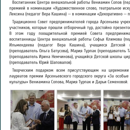
Воспитанник Центра внешкольной работы Вениамин Сопов (пед
премией в номинации «Художественное слово, театральное иск
Лексина (педагог Вера Кашина) — в номинации «Декоративно — п
Традиционно Совет предпринимателей города Арсеньева учр
участников, которые прошли отборочный тур, достойно презенто
В этом году поощрительной премией Совета предпринима
воспитанницы Центра внешкольной работы Софья Климова (пед
Ильмендеева (педагог Вера Кашина), учащиеся Детской 
(преподаватель Ольга Батусова), Мария Турпак (преподаватель Т
(преподаватель Ирина Немчинова), учащийся Детской школы цир
(преподаватель Юрий Шаповалов).
Творческим подарком всем присутствующим на церемонии
лауреатов премии Арсеньевского городского округа «За особые
культуры» Вениамина Сопова, Мария Турпак и Дарьи Семеновой.