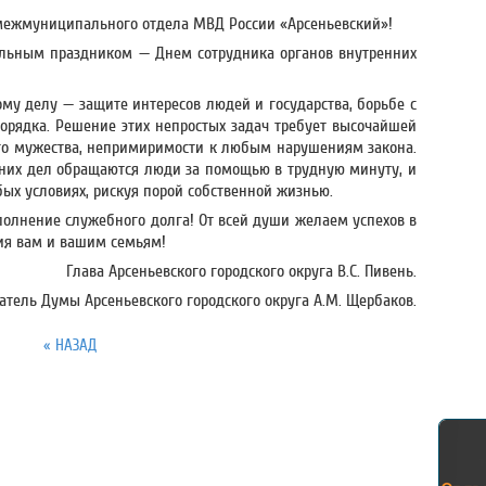
межмуниципального отдела МВД России «Арсеньевский»!
альным праздником — Днем сотрудника органов внутренних
му делу — защите интересов людей и государства, борьбе с
порядка. Решение этих непростых задач требует высочайшей
ого мужества, непримиримости к любым нарушениям закона.
них дел обращаются люди за помощью в трудную минуту, и
бых условиях, рискуя порой собственной жизнью.
полнение служебного долга! От всей души желаем успехов в
чия вам и вашим семьям!
Глава Арсеньевского городского округа В.С. Пивень.
атель Думы Арсеньевского городского округа А.М. Щербаков.
« НАЗАД