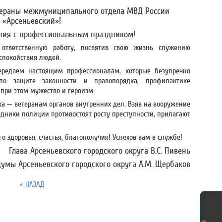
тераны межмуниципального отдела МВД России
«Арсеньевский»!
ния с профессиональным праздником
!
тветственную работу, посвятив свою жизнь служению
 спокойствия людей.
ередаем настоящим профессионалам, которые безупречно
о защите законности и правопорядка, профилактике
 при этом мужество и героизм.
ка — ветеранам органов внутренних дел. Взяв на вооружение
удники полиции противостоят росту преступности, прилагают
здоровья, счастья, благополучия! Успехов вам в службе!
Глава Арсеньевского городского округа В.С. Пивень
умы Арсеньевского городского округа А.М. Щербаков
« НАЗАД