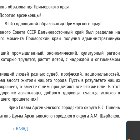
День образования Приморского края
Дорогие арсеньевцы!
 – 81-й годовщиной образования Приморского края!
овного Совета СССР Дальневосточный край был разделен на
того момента Приморский край получил административную
йший промышленный, экономический, культурный регион
 которые трудятся, растят детей, с надеждой и оптимизмом
ивший людей разных судеб, профессий, национальностей.
ая вносят жители нашего города. Пусть в результате наших
орошеет, а вместе с ним процветают все его жители. В этот
рогие арсеньевцы, доброго здоровья, счастья, успехов в
йшего процветания!
Врио Главы Арсеньевского городского округа В.С. Пивень
атель Думы Арсеньевского городского округа А.М. Щербаков.
« НАЗАД