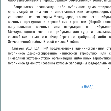
либо вынесенными в период Великой Отечественной войны, Вто
Запрещается пропаганда либо публичное демонстрирова
организаций (в том числе иностранных или международны
установленные приговором Международного военного трибуна
военных преступников европейских стран оси (Нюрнбергско
национальных, военных или оккупационных трибунало
Международного военного трибунала для суда и наказани
европейских стран оси (Нюрнбергского трибунала) либо
Отечественной войны, Второй мировой войны.
Статьей 20.3 КоАП РФ предусмотрена административная отв
публичное демонстрирование нацистской атрибутики или 
символики экстремистских организаций, либо иных атрибутик
публичное демонстрирование которых запрещены федеральными
Ст
« НАЗАД