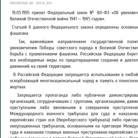
ПРОСМОТРОВ: 841 · АПР 16, 2015
19.05.1995 принят Федеральный закон № 80-ФЗ «Об увековеч
Великой Отечественной войне 1941 — 1945 годов».
Статьей 6 данного Федерального закона определены основн
фашизма.
Так, важнейшим направлением государственной полит
увековечению Победы советского народа в Великой Отечестве
борьба с проявлениями фашизма. Российская Федерация берет
все необходимые меры по предотвращению создания и деятел
движений на своей территории.
В Российской Федерации запрещается использование в любой
оскорбляющей многонациональный народ и память о понесенны
жертвах.
Запрещается пропаганда либо публичное демонстрирова
организаций, сотрудничавших с группами, организациями, дв
преступными либо виновными в совершении преступлений
Международного военного трибунала для суда и наказани
европейских стран оси (Нюрнбергского трибунала) либо приго
оккупационных трибуналов, основанными на приговоре Междун
суда и наказания главных военных преступников европейских ст