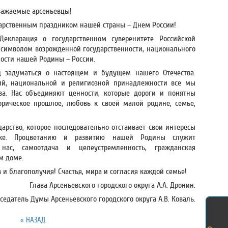
важаемые арсеньевцы!
дарственным праздником нашей страны – Днем России!
екларация о государственном суверенитете Российской
н символом возрожденной государственности, национального
мости нашей Родины – России.
д задуматься о настоящем и будущем нашего Отечества.
ий, национальной и религиозной принадлежности все мы
ва. Нас объединяют ценности, которые дороги и понятны
орическое прошлое, любовь к своей малой родине, семье,
дарство, которое последовательно отстаивает свои интересы
ке. Процветанию и развитию нашей Родины служит
ас, самоотдача и целеустремленность, гражданская
м доме.
 и благополучия! Счастья, мира и согласия каждой семье!
Глава Арсеньевского городского округа А.А. Дронин.
седатель Думы Арсеньевского городского округа А.В. Коваль.
« НАЗАД