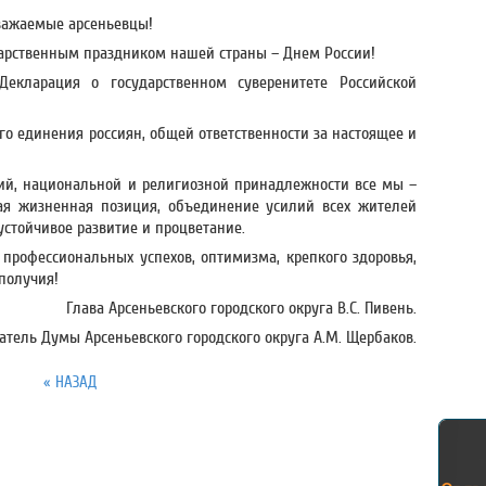
важаемые арсеньевцы!
дарственным праздником нашей страны – Днем России!
екларация о государственном суверенитете Российской
го единения россиян, общей ответственности за настоящее и
ий, национальной и религиозной принадлежности все мы –
ная жизненная позиция, объединение усилий всех жителей
устойчивое развитие и процветание.
профессиональных успехов, оптимизма, крепкого здоровья,
ополучия!
Глава Арсеньевского городского округа В.С. Пивень.
атель Думы Арсеньевского городского округа А.М. Щербаков.
« НАЗАД