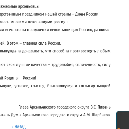
важаемые арсеньевцы!
дарственным праздником нашей страны – Днем России!
алась многими поколениями россиян.
 всех, кто на протяжении веков защищал Россию, развивал
й. В этом – главная сила России.
 вынуждена доказывать, что способна противостоять любым
яют свои лучшие качества – трудолюбие, сплоченность, силу
й Родины – России!
мляки, успехов, счастья, благополучия и согласия каждой
Глава Арсеньевского городского округа В.С. Пивень
атель Думы Арсеньевского городского округа А.М. Щербаков.
« НАЗАД