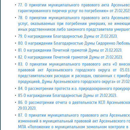
77. О принятии муниципального правового акта Арсеньевск
гарантированного перечня услуг по погребению»
от 21.02.202
78. О принятии муниципального правового акта Арсеньевск
услуг, оказываемых при погребении умерших, не имеющих
иных родственников либо законного представителя умерше
79. О награждении Благодарностью Думы от 21.02.2023.
80. О награждении Благодарностью Думы Сидоренко Любовь Пе
81. О награждении Почетной грамотой Думы от 21.02.2023.
82. О награждении Почетной грамотой Думы от 21.02.2023.
83. О принятии муниципального правового акта «О вне
правовой акт Арсеньевского городского округа от 05.
представительских расходах и расходах, связанных с прио
продукцией, Думы Арсеньевского городского округа» от 21.02.
84. О рассмотрении протеста и.о. природоохранного прокурора 
85 О награждении Благодарностью Думы от 21.02.2023.
86. О рассмотрении отчета о деятельности КСП Арсеньевског
29.03.2023.
87. О принятии муниципального правового акта Арсеньевск
изменений в муниципальный правовой акт Арсеньевского горо
МПА «Положение о муниципальном земельном контроле в г