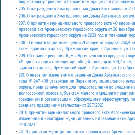
бюджетном устройстве и бюджетном процессе в Арсеньевск
205. О награждении Благодарностью Думы Вострикова от 29.11
206. О награждении Благодарностью Думы Арсеньевэлектросерв
207. О принятии муниципального правового акта «О внесе
правовой акт Арсеньевского городского округа от 28 декабр
Арсеньевского городского округа на 2023 год и плановый перио
208. О приватизации
помещения 21 общей площадью 260,4 кв
этаже здания по адресу: Приморский край, г. Арсеньев, ул. П
209. Об отмене решения Думы Арсеньевского городского округ
«О приватизации
помещения
I
общей площадью 200,7 кв.м, 
здания по адресу: Приморский край, г. Арсеньев, ул. Октябрьская
210. О внесении изменений в решение Думы Арсеньевского гор
года № 247 «Об утверждении Перечня муниципального имущ
округа, предназначенного для предоставления во владение и
долгосрочной основе субъектам малого и среднего предпри
гражданам и организациям, образующим инфраструктуру по
среднего предпринимательства»
от 29.11.2023.
211. О принятии муниципального правового акта Арсеньевско
изменений в некоторые муниципальные правовые акты Арсе
29.11.2023.
212. О принятии муниципального правового акта Арсеньевско