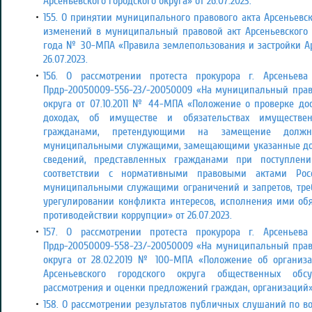
Арсеньевского городского округа»
от 26.07.2023.
155. О принятии муниципального правового акта Арсеньевск
изменений в муниципальный правовой акт Арсеньевского го
года № 30-МПА «Правила землепользования и застройки Ар
26.07.2023.
156. О рассмотрении протеста прокурора г. Арсеньева
Прдр-20050009-556-23/-20050009 «На муниципальный право
округа от 07.10.2011 № 44-МПА «Положение о проверке до
доходах, об имуществе и обязательствах имуществен
гражданами, претендующими на замещение должн
муниципальными служащими, замещающими указанные дол
сведений, представленных гражданами при поступле
соответствии с нормативными правовыми актами Рос
муниципальными служащими ограничений и запретов, тре
урегулировании конфликта интересов, исполнения ими обя
противодействии коррупции»
от 26.07.2023.
157. О рассмотрении протеста прокурора г. Арсеньева
Прдр-20050009-558-23/-20050009 «На муниципальный право
округа от 28.02.2019 № 100-МПА «Положение об организ
Арсеньевского городского округа общественных обсу
рассмотрения и оценки предложений граждан, организаций
158. О рассмотрении результатов публичных слушаний по в