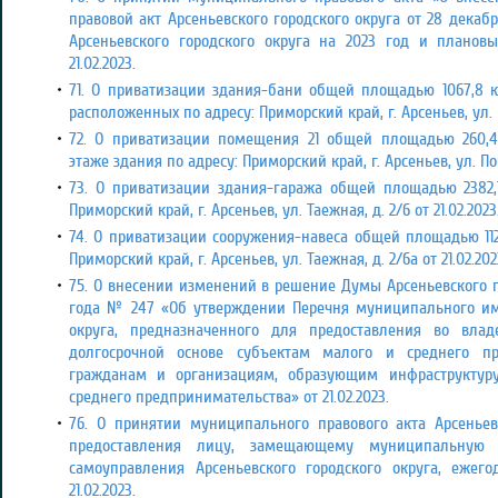
правовой акт Арсеньевского городского округа от 28 дека
Арсеньевского городского округа на 2023 год и планов
21.02.2023.
71. О приватизации
здания-бани общей площадью 1067,8 к
расположенных по адресу: Приморский край, г. Арсеньев, ул. К
72. О приватизации
помещения 21 общей площадью 260,4
этаже здания по адресу: Приморский край, г. Арсеньев, ул. Поб
73. О приватизации
здания-гаража общей площадью 2382,1
Приморский край, г. Арсеньев, ул. Таежная, д. 2/6 от 21.02.2023
74. О приватизации
сооружения-навеса общей площадью 112
Приморский край, г. Арсеньев, ул. Таежная, д. 2/6а от 21.02.202
75. О внесении изменений в решение Думы Арсеньевского го
года № 247 «Об утверждении Перечня муниципального иму
округа, предназначенного для предоставления во вла
долгосрочной основе субъектам малого и среднего пр
гражданам и организациям, образующим инфраструктур
среднего предпринимательства»
от 21.02.2023.
76. О принятии муниципального правового акта Арсеньев
предоставления лицу, замещающему муниципальную 
самоуправления Арсеньевского городского округа, ежег
21.02.2023.