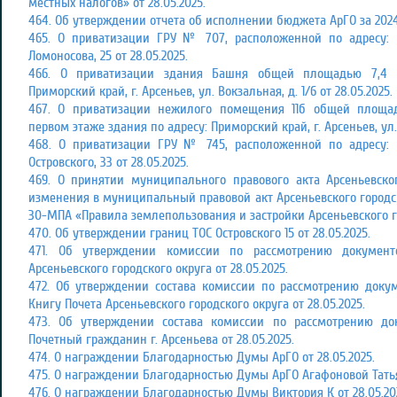
местных налогов» от 28.05.2025.
464. Об утверждении отчета об исполнении бюджета АрГО за 2024 
465. О приватизации ГРУ № 707, расположенной по адресу: П
Ломоносова, 25 от 28.05.2025.
466. О приватизации здания Башня общей площадью 7,4 к
Приморский край, г. Арсеньев, ул. Вокзальная, д. 1/6 от 28.05.2025.
467. О приватизации нежилого помещения 11б общей площад
первом этаже здания по адресу: Приморский край, г. Арсеньев, ул. О
468. О приватизации ГРУ № 745, расположенной по адресу: П
Островского, 33 от 28.05.2025.
469. О принятии муниципального правового акта Арсеньевско
изменения в муниципальный правовой акт Арсеньевского городско
30-МПА «Правила землепользования и застройки Арсеньевского гор
470. Об утверждении границ ТОС Островского 15 от 28.05.2025.
471. Об утверждении комиссии по рассмотрению документ
Арсеньевского городского округа от 28.05.2025.
472. Об утверждении состава комиссии по рассмотрению доку
Книгу Почета Арсеньевского городского округа от 28.05.2025.
473. Об утверждении состава комиссии по рассмотрению до
Почетный гражданин г. Арсеньева от 28.05.2025.
474. О награждении Благодарностью Думы АрГО от 28.05.2025.
475. О награждении Благодарностью Думы АрГО Агафоновой Татья
476. О награждении Благодарностью Думы Виктория К от 28.05.20