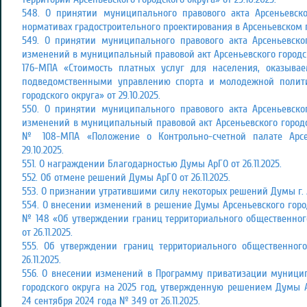
548. О принятии муниципального правового акта Арсеньевско
нормативах градостроительного проектирования в Арсеньевском го
549. О принятии муниципального правового акта Арсеньевско
изменений в муниципальный правовой акт Арсеньевского городск
176-МПА «Стоимость платных услуг для населения, оказыв
подведомственными управлению спорта и молодежной полити
городского округа» от 29.10.2025.
550. О принятии муниципального правового акта Арсеньевско
изменений в муниципальный правовой акт Арсеньевского городск
№ 108-МПА «Положение о Контрольно-счетной палате Арсен
29.10.2025.
551. О награждении Благодарностью Думы АрГО от 26.11.2025.
552. Об отмене решений Думы АрГО от 26.11.2025.
553. О признании утратившими силу некоторых решений Думы г. Ар
554. О внесении изменений в решение Думы Арсеньевского город
№ 148 «Об утверждении границ территориального общественно
от 26.11.2025.
555. Об утверждении границ территориального общественног
26.11.2025.
556. О внесении изменений в Программу приватизации муници
городского округа на 2025 год, утвержденную решением Думы А
24 сентября 2024 года № 349 от 26.11.2025.