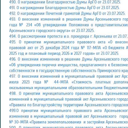
490. О награждении Благодарностью Думы АрГО от 23.07.2025.
491. О награждении Благодарностью Думы АрГО от 23.07.2025.
492. О награждении Почетной грамотой Думы АрГО от 23.07.2025.
493. О внесении изменений в решение Думы Арсеньевского горо
года № 234 «Об утверждении Положения о представительски
Арсеньевского городского округа» от 23.07.2025.
494. О рассмотрении протеста и.о. прокурора г. Арсеньева от 23.07.
495. О принятии муниципального правового акта «О внес
правовой акт от 25 декабря 2024 года № 117-МПА «О бюджете А
2025 год и плановый период 2026 и 2027 годов» от 23.07.2025.
496. О внесении изменения в решение Думы Арсеньевского горо
«Об утверждения перечня имущества, предлагаемого к безвозм
собственности в государственную собственность Приморского края»
497. О внесении изменений в муниципальный правовой акт Арсе
июля 2023 года № 44-МПА «Стоимость платных дополните
оказываемых муниципальными образовательными бюджетными у
498. О принятии муниципального правового акта Арсеньевско
изменений в муниципальный правовой акт Арсеньевского городск
«Правила по благоустройству территории Арсеньевского городского
499.О принятии муниципального правового акта Арсеньевског
изменения в муниципальный правовой акт Арсеньевского городс
№ 30-МПА «Правила землепользования и застройки Арсеньевского 
500. О принятии муниципального правового акта Арсеньевско