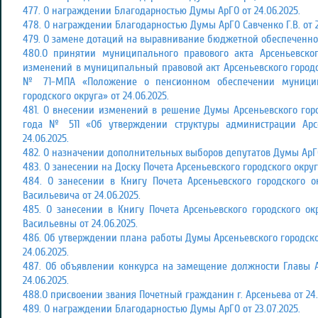
477. О награждении Благодарностью Думы АрГО от 24.06.2025.
478. О награждении Благодарностью Думы АрГО Савченко Г.В. от 2
479. О замене дотаций на выравнивание бюджетной обеспеченност
480.О принятии муниципального правового акта Арсеньевског
изменений в муниципальный правовой акт Арсеньевского городско
№ 71-МПА «Положение о пенсионном обеспечении муницип
городского округа» от 24.06.2025.
481. О внесении изменений в решение Думы Арсеньевского горо
года № 511 «Об утверждении структуры администрации Арсе
24.06.2025.
482. О назначении дополнительных выборов депутатов Думы АрГО
483. О занесении на Доску Почета Арсеньевского городского округа
484. О занесении в Книгу Почета Арсеньевского городского 
Васильевича от 24.06.2025.
485. О занесении в Книгу Почета Арсеньевского городского 
Васильевны от 24.06.2025.
486. Об утверждении плана работы Думы Арсеньевского городског
24.06.2025.
487. Об объявлении конкурса на замещение должности Главы Ар
24.06.2025.
488.О присвоении звания Почетный гражданин г. Арсеньева от 24.
489. О награждении Благодарностью Думы АрГО от 23.07.2025.