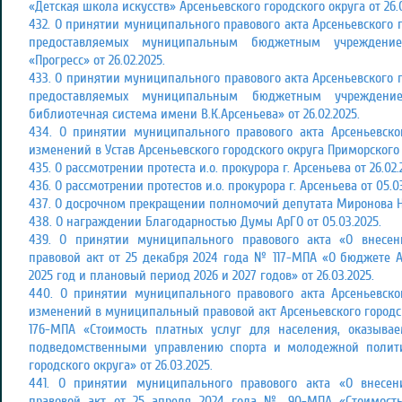
«Детская школа искусств» Арсеньевского городского округа от 26.0
432. О принятии муниципального правового акта Арсеньевского г
предоставляемых муниципальным бюджетным учреждение
«Прогресс» от 26.02.2025.
433. О принятии муниципального правового акта Арсеньевского г
предоставляемых муниципальным бюджетным учреждение
библиотечная система имени В.К.Арсеньева» от 26.02.2025.
434. О принятии муниципального правового акта Арсеньевско
изменений в Устав Арсеньевского городского округа Приморского к
435. О рассмотрении протеста и.о. прокурора г. Арсеньева от 26.02.
436. О рассмотрении протестов и.о. прокурора г. Арсеньева от 05.03
437. О досрочном прекращении полномочий депутата Миронова Н.Н
438. О награждении Благодарностью Думы АрГО от 05.03.2025.
439. О принятии муниципального правового акта «О внес
правовой акт от 25 декабря 2024 года № 117-МПА «О бюджете А
2025 год и плановый период 2026 и 2027 годов» от 26.03.2025.
440. О принятии муниципального правового акта Арсеньевско
изменений в муниципальный правовой акт Арсеньевского городск
176-МПА «Стоимость платных услуг для населения, оказыв
подведомственными управлению спорта и молодежной полити
городского округа» от 26.03.2025.
441. О принятии муниципального правового акта «О внес
правовой акт от 25 апреля 2024 года № 90-МПА «Стоимость