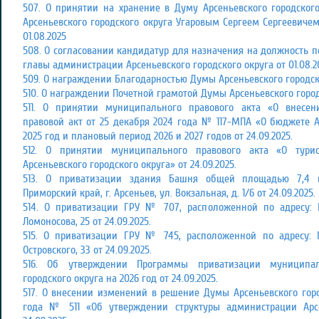
507. О принятии на хранение в Думу Арсеньевского городского
Арсеньевского городского округа Угаровым Сергеем Сергеевиче
01.08.2025
508. О согласовании кандидатур для назначения на должность п
главы администрации Арсеньевского городского округа от 01.08.2
509. О награждении Благодарностью Думы Арсеньевского городског
510. О награждении Почетной грамотой Думы Арсеньевского городс
511. О принятии муниципального правового акта «О внес
правовой акт от 25 декабря 2024 года № 117-МПА «О бюджете А
2025 год и плановый период 2026 и 2027 годов от 24.09.2025.
512. О принятии муниципального правового акта «О тури
Арсеньевского городского округа» от 24.09.2025.
513. О приватизации здания Башня общей площадью 7,4 к
Приморский край, г. Арсеньев, ул. Вокзальная, д. 1/6 от 24.09.2025.
514. О приватизации ГРУ № 707, расположенной по адресу: П
Ломоносова, 25 от 24.09.2025.
515. О приватизации ГРУ № 745, расположенной по адресу: П
Островского, 33 от 24.09.2025.
516. Об утверждении Программы приватизации муниципал
городского округа на 2026 год от 24.09.2025.
517. О внесении изменений в решение Думы Арсеньевского горо
года № 511 «Об утверждении структуры администрации Арсе