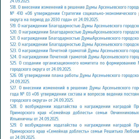
24.09.2025.
518. О внесении изменений в решение Думы Арсеньевского городск
№ 410 «Об утверждении Стратегии социально-экономического р
округа на период до 2030 года» от 24.09.2025.
519. О награждении Благодарностью Думы Арсеньевского городског
520. О награждении Благодарностью ДумыАрсеньевского городского
521. О награждении Благодарностью ДумыАрсеньевского городского
522. О награждении Благодарностью Думы Арсеньевского городског
523. О награждении Почетной грамотой Думы Арсеньевского городс
524. О награждении Почетной грамотой Думы Арсеньевского городс
525. О создании организационного комитета по формированию 
городского округа от 24.09.2025.
526. Об утверждении плана работы Думы Арсеньевского городского
24.09.2025.
527. О внесении изменений в решение Думы Арсеньевского горо
года № 03 «Об утверждении состава и вопросов ведения постоя
городского округа» от 24.09.2025.
528. О возбуждении ходатайства о награждении наградой П
Приморского края «Семейная доблесть» семьи Овчинниковы
Ильиничны от 24.09.2025.
529. О возбуждении ходатайства о награждении наградой П
Приморского края «Семейная доблесть» семьи Решитько Любов
от 24.09.2025.