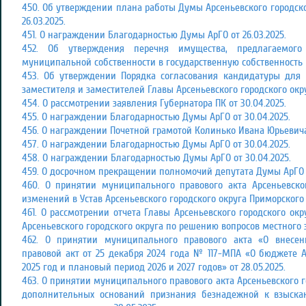
450. Об утверждении плана работы Думы Арсеньевского городског
26.03.2025.
451. О награждении Благодарностью Думы АрГО от 26.03.2025.
452. Об утверждения перечня имущества, предлагаемого
муниципальной собственности в государственную собственность П
453. Об утверждении Порядка согласования кандидатуры для 
заместителя и заместителей Главы Арсеньевского городского окру
454. О рассмотрении заявления Губернатора ПК от 30.04.2025.
455. О награждении Благодарностью Думы АрГО от 30.04.2025.
456. О награждении Почетной грамотой Колинько Ивана Юрьевича 
457. О награждении Благодарностью Думы АрГО от 30.04.2025.
458. О награждении Благодарностью Думы АрГО от 30.04.2025.
459. О досрочном прекращении полномочий депутата Думы АрГО Ка
460. О принятии муниципального правового акта Арсеньевско
изменений в Устав Арсеньевского городского округа Приморского к
461. О рассмотрении отчета Главы Арсеньевского городского ок
Арсеньевского городского округа по решению вопросов местного зн
462. О принятии муниципального правового акта «О внес
правовой акт от 25 декабря 2024 года № 117-МПА «О бюджете А
2025 год и плановый период 2026 и 2027 годов» от 28.05.2025.
463. О принятии муниципального правового акта Арсеньевского г
дополнительных оснований признания безнадежной к взыска