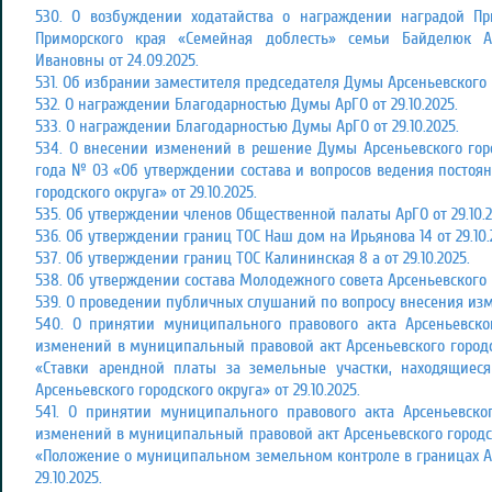
530. О возбуждении ходатайства о награждении наградой П
Приморского края «Семейная доблесть» семьи Байделюк А
Ивановны от 24.09.2025.
531. Об избрании заместителя председателя Думы Арсеньевского г
532. О награждении Благодарностью Думы АрГО от 29.10.2025.
533. О награждении Благодарностью Думы АрГО от 29.10.2025.
534. О внесении изменений в решение Думы Арсеньевского горо
года № 03 «Об утверждении состава и вопросов ведения постоя
городского округа» от 29.10.2025.
535. Об утверждении членов Общественной палаты АрГО от 29.10.2
536. Об утверждении границ ТОС Наш дом на Ирьянова 14 от 29.10.
537. Об утверждении границ ТОС Калининская 8 а от 29.10.2025.
538. Об утверждении состава Молодежного совета Арсеньевского го
539. О проведении публичных слушаний по вопросу внесения измен
540. О принятии муниципального правового акта Арсеньевско
изменений в муниципальный правовой акт Арсеньевского городск
«Ставки арендной платы за земельные участки, находящиес
Арсеньевского городского округа» от 29.10.2025.
541. О принятии муниципального правового акта Арсеньевско
изменений в муниципальный правовой акт Арсеньевского городско
«Положение о муниципальном земельном контроле в границах Ар
29.10.2025.