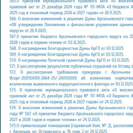
565.О принятии муниципального правового акта «О внесе
правовой акт от 25 декабря 2024 года № 117-МПА «О бюджете А
2025 год и плановый период 2026 и 2027 годов» от 26.11.2025.
566. О внесении изменений в решение Думы Арсеньевского городс
«Об утверждении Положения о финансовом управлении админис
округа» от 26.11.2025.
567.О принятии бюджета Арсеньевского городского округа на 2
2028 годов в первом чтении от 03.12.2025.
568. О награждении Благодарностью Думы АрГО от 03.12.2025
569. О награждении Благодарностью Думы АрГО от 03.12.2025.
570. О награждении Почетной грамотой Думы АрГО от 03.12.2025.
571. О рассмотрении результатов публичных слушаний по Уставу от
572. О рассмотрении требования прокурора г. Арсеньева 
Исорг-20050009-2664-25/-20050009 об изменении нормат
исключения выявленного коррупциогенного фактора от 03.12.2025
573. О принятии муниципального правового акта «О внес
правовой акт от 25 декабря 2024 года № 117-МПА «О бюджете А
2025 год и плановый период 2026 и 2027 годов» от 24.12.2025.
574. O внесении изменений в решение Думы Арсеньевского горо
года № 567 «О принятии бюджета Арсеньевского городского окр
2027 и 2028 годов в первом чтении» от 24.12.2025.
575.О приватизации помещения (гаражный бокс № 2), расположе
г. Арсеньев, ул. Островского, д. 19, пом. 2 от 24.12.2025.