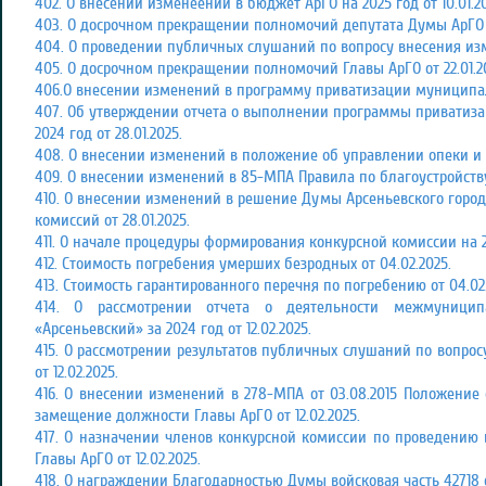
402. О внесении изменеений в бюджет АрГО на 2025 год от 10.01.20
403. О досрочном прекращении полномочий депутата Думы АрГО Ав
404. О проведении публичных слушаний по вопросу внесения измен
405. О досрочном прекращении полномочий Главы АрГО от 22.01.2
406.О внесении изменений в программу приватизации муниципаль
407. Об утверждении отчета о выполнении программы приватиз
2024 год от 28.01.2025.
408. О внесении изменений в положение об управлении опеки и п
409. О внесении изменений в 85-МПА Правила по благоустройству 
410. О внесении изменений в решение Думы Арсеньевского городс
комиссий от 28.01.2025.
411. О начале процедуры формирования конкурсной комиссии на 28
412. Стоимость погребения умерших безродных от 04.02.2025.
413. Стоимость гарантированного перечня по погребению от 04.02.
414. О рассмотрении отчета о деятельности межмуници
«Арсеньевский» за 2024 год от 12.02.2025.
415. О рассмотрении результатов публичных слушаний по вопрос
от 12.02.2025.
416. О внесении изменений в 278-МПА от 03.08.2015 Положение
замещение должности Главы АрГО от 12.02.2025.
417. О назначении членов конкурсной комиссии по проведению
Главы АрГО от 12.02.2025.
418. О награждении Благодарностью Думы войсковая часть 42718 от