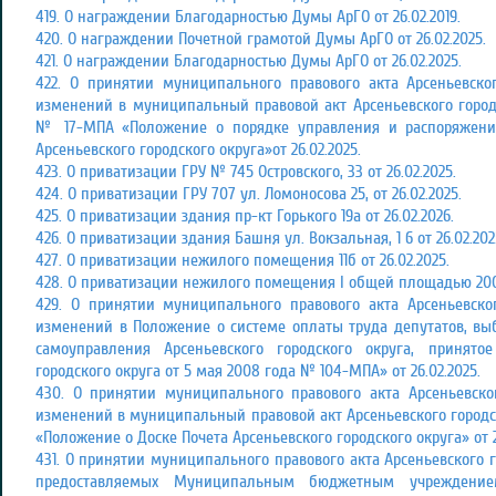
419. О награждении Благодарностью Думы АрГО от 26.02.2019.
420. О награждении Почетной грамотой Думы АрГО от 26.02.2025.
421. О награждении Благодарностью Думы АрГО от 26.02.2025.
422. О принятии муниципального правового акта Арсеньевско
изменений в муниципальный правовой акт Арсеньевского городс
№ 17-МПА «Положение о порядке управления и распоряжени
Арсеньевского городского округа»от 26.02.2025.
423. О приватизации ГРУ № 745 Островского, 33 от 26.02.2025.
424. О приватизации ГРУ 707 ул. Ломоносова 25, от 26.02.2025.
425. О приватизации здания пр-кт Горького 19а от 26.02.2026.
426. О приватизации здания Башня ул. Вокзальная, 1 6 от 26.02.202
427. О приватизации нежилого помещения 11б от 26.02.2025.
428. О приватизации нежилого помещения I общей площадью 200,7 
429. О принятии муниципального правового акта Арсеньевско
изменений в Положение о системе оплаты труда депутатов, в
самоуправления Арсеньевского городского округа, принят
городского округа от 5 мая 2008 года № 104-МПА» от 26.02.2025.
430. О принятии муниципального правового акта Арсеньевско
изменений в муниципальный правовой акт Арсеньевского городско
«Положение о Доске Почета Арсеньевского городского округа» от 2
431. О принятии муниципального правового акта Арсеньевского г
предоставляемых Муниципальным бюджетным учреждением