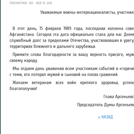
ПРОСМОТРОВ: 760 · ФЕВ 10, 2016
Уважаемые воины-интернационалисты, участник
В этот день, 15 февраля 1989 года, последняя колонна сов
Афганистана. Сегодня эта дата официально стала для нас Днем
служебный долг за пределами Отечества, участвовавших в урег
территориях ближнего и дальнего зарубежья.
Примите слова благодарности за вашу верность присяге, муж
своему народу.
Мы отдаем дань уважения всем участникам событий в «горячих
с теми, кто потерял мужей и сыновей на полях сражений.
Желаем ветеранам всех войн крепкого здоровья, успехо
благополучия!
Глава Арсеньевс
Председатель Думы Арсеньевск
« НАЗАД