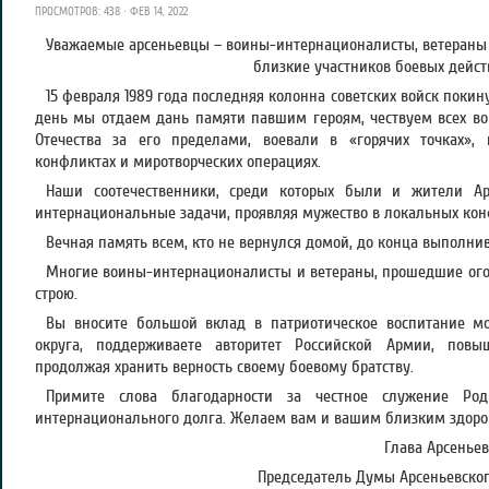
ПРОСМОТРОВ: 438 · ФЕВ 14, 2022
Уважаемые арсеньевцы – воины-интернационалисты, ветераны
близкие участников боевых дейст
15 февраля 1989 года последняя колонна советских войск покин
день мы отдаем дань памяти павшим героям, чествуем всех в
Отечества за его пределами, воевали в «горячих точках»,
конфликтах и миротворческих операциях.
Наши соотечественники, среди которых были и жители Ар
интернациональные задачи, проявляя мужество в локальных кон
Вечная память всем, кто не вернулся домой, до конца выполнив
Многие воины-интернационалисты и ветераны, прошедшие огон
строю.
Вы вносите большой вклад в патриотическое воспитание мо
округа, поддерживаете авторитет Российской Армии, пов
продолжая хранить верность своему боевому братству.
Примите слова благодарности за честное служение Роди
интернационального долга. Желаем вам и вашим близким здоровь
Глава Арсеньев
Председатель Думы Арсеньевского