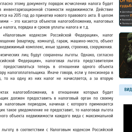
гласно этому документу порядок исчисления налога будет
з инвентаризационной стоимости недвижимости. Действие
ся на 2015 год до принятия нового правового акта. В целом
ими – это касается объектов налогообложения, налоговых
ы налога, порядка и сроков уплаты налога и т.д.
 «Налоговым кодексом Российской Федерации», налог
щение (квартиру, комнату), гараж, машино-место, объект
 недвижимый комплекс, иные здания, строения, сооружения.
изических лиц будут сохранены льготы. Однако, согласно
сийской Федерации», налоговая льгота представителям
т предоставляться теперь в отношении одного объекта
ру налогоплательщика. Иначе говоря, если у пенсионера в
ы, то на одну из них налог не начисляется, а за вторую
ВИД
ктах налогообложения, в отношении которых будет
льщик должен предоставить в налоговый орган по своему
ся налоговым периодом, начиная с которого применяется
ик такое уведомление не предоставит, то налоговая льгота
дного объекта недвижимости каждого вида с максимальной
 льготу в соответствии с Налоговым кодексом Российской