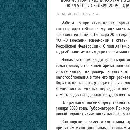
ДОКУМЕНТОМ ПРИЗНАНО УТРАТИВШ
ОКРУГА ОТ 12 ОКТЯБРЯ 2005 ГОД
ПРОСМОТРОВ: 1 200 · НОЯ 21, 2014
Работа по принятию новых нормат
которая идет сейчас в муниципалитет
законодательстве. С 1 января 2015 год
ФЗ «О внесении изменений в статьи 1
Российской Федерации». С принятием эт
года «О налогах на имущество физическ
Новым законом вводится порядок и
кадастровой, а не инвентаризационной
собственника, например, владельц
налогообложения в том, что при расчете
будет использоваться кадастровая сто
специалистов, единые подходы к оцен
самого кадастра сделают государственн
Все регионы должны будут полностью
января 2020 года. Губернатором Примо
новый порядок исчисления налога поэтапн
Как пояснила заместитель главы ад
принятым муниципальным правовым акт