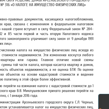
ИМ СИЛУ РЕШЕНИЕ ДУМЫ АРСЕНЬЕВСКОГО ГОРОДСКОГО
А № 316 «О НАЛОГЕ НА ИМУЩЕСТВО ФИЗИЧЕСКИХ ЛИЦ»
ивно-правовых документов, касающихся налогообложения,
ах края, связана с изменением в федеральном налоговом
а в нашей стране вступает в силу Федеральный закон № 284-
2 и 85 части первой и часть вторую Налогового кодекса
ого законопроекта утрачивает силу закон от 9 декабря 1991
их лиц».
счисления налога на имущество физических лиц исходя из
 стоимости недвижимости. Эти изменения коснутся любого
а квартиры или гаража. Главное отличие новой схемы
 суммы той части налога, которая касается квартир и домов,
имость объектов недвижимости, а не оценка БТИ. По оценке
ке объектов на основе кадастровой стоимости и ведение
ую политику в этой сфере более эффективной.
 перейти на взимание налога с кадастровой стоимости до 1
рского края В.В. Миклушевским принято решение перейти на
о, с 1 января 2016 года.
министрации Арсеньевского городского округа С.Л. Черных,
ом устанавливается налог на имущество физических лиц,