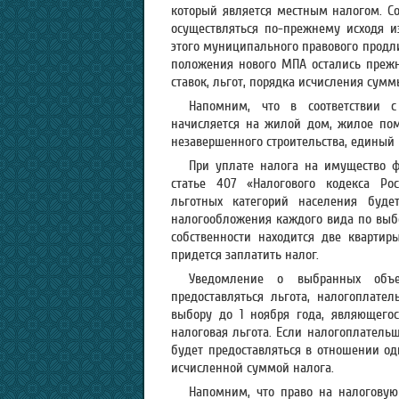
который является местным налогом. Со
осуществляться по-прежнему исходя и
этого муниципального правового продлит
положения нового МПА остались прежн
ставок, льгот, порядка исчисления сумм
Напомним, что в соответствии с
начисляется на жилой дом, жилое поме
незавершенного строительства, единый
При уплате налога на имущество ф
статье 407 «Налогового кодекса Рос
льготных категорий населения буде
налогообложения каждого вида по выбо
собственности находится две квартир
придется заплатить налог.
Уведомление о выбранных объе
предоставляться льгота, налогоплате
выбору до 1 ноября года, являющего
налоговая льгота. Если налогоплательщ
будет предоставляться в отношении о
исчисленной суммой налога.
Напомним, что право на налоговую