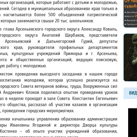
ных организаций, которые работают с детьми и молодежью,
ений. Сегодня в муниципальных образованиях края только в
я насчитывается более 500 объединений патриотической
в которых занимаются свыше 20 тыс. школьников.
 глава Арсеньевского городского округа Александр Коваль,
городского округа Анатолий Щербаков, представители
оп Арсеньевский и Дальнегорский Гурий, депутаты
ского края, руководители профильных департаментов
ьных, культурных учреждений Приморья и г. Арсеньева,
нта и общественных организаций, ведущих поисковую,
кую работу с молодежью.
местом проведения выездного заседания: в нашем городе
воспитания молодежи, которая успешно реализуется на
городского Совета ветеранов войны, труда, Вооруженных сил
й Андреевич Клоков поделился опытом проведения уроков
ВИД
аз в неделю проходят в зале Совета. Константин Евгеньевич
его общества, рассказал об участии казаков в организации
, проведении городских мероприятиях.
пления начальника управления образования администрации
амары Ивановны Ягодиной и директора Дворца культуры
Костенко – об опыте участия учреждений образования,