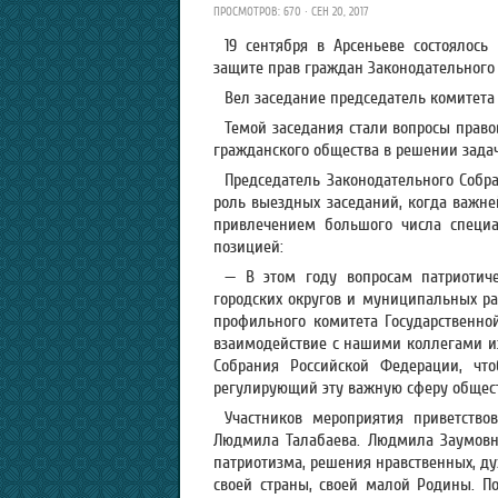
ПРОСМОТРОВ: 670 · СЕН 20, 2017
19 сентября в Арсеньеве состоялос
защите прав граждан Законодательного 
Вел заседание председатель комитета
Темой заседания стали вопросы право
гражданского общества в решении задач
Председатель Законодательного Собра
роль выездных заседаний, когда важне
привлечением большого числа специал
позицией:
— В этом году вопросам патриотич
городских округов и муниципальных рай
профильного комитета Государственн
взаимодействие с нашими коллегами и
Собрания Российской Федерации, чт
регулирующий эту важную сферу общес
Участников мероприятия приветств
Людмила Талабаева. Людмила Заумовн
патриотизма, решения нравственных, ду
своей страны, своей малой Родины. П