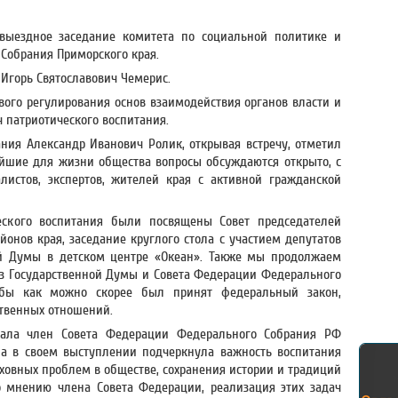
ь выездное заседание комитета по социальной политике и
Собрания Приморского края.
 Игорь Святославович Чемерис.
вого регулирования основ взаимодействия органов власти и
 патриотического воспитания.
ния Александр Иванович Ролик, открывая встречу, отметил
йшие для жизни общества вопросы обсуждаются открыто, с
истов, экспертов, жителей края с активной гражданской
еского воспитания были посвящены Совет председателей
онов края, заседание круглого стола с участием депутатов
ой Думы в детском центре «Океан». Также мы продолжаем
з Государственной Думы и Совета Федерации Федерального
обы как можно скорее был принят федеральный закон,
твенных отношений.
овала член Совета Федерации Федерального Собрания РФ
а в своем выступлении подчеркнула важность воспитания
ховных проблем в обществе, сохранения истории и традиций
о мнению члена Совета Федерации, реализация этих задач