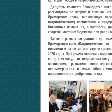
культуры города в патриотическом, нра
Депутаты комитета Законодательного
рассмотрели во втором и третьем чт
Приморском крае», включающие орга
патриотическому воспитанию и преду
Внесенные изменения, в частности, д
средства местных бюджетов при реализ
Также в рамках заседания отдельны
Приморского края «Патриотическое вос
политики и развитие институтов гражда
2020 годы. Программа включает широки
методическому, исследовательском
воспитания, развитию волонтерско
некоммерческих и иных общественн
направленности, добровольчества.