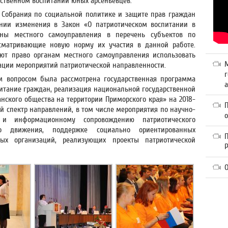
вственном воспитании юных арсеньевцев.
 Собрания по социальной политике и защите прав граждан
ении изменения в Закон «О патриотическом воспитании в
ны местного самоуправления в перечень субъектов по
сматривающие новую норму их участия в данной работе.
ают право органам местного самоуправления использовать
ации мероприятий патриотической направленности.
г
м вопросом была рассмотрена государственная программа
а
питание граждан, реализация национальной государственной
нского общества на территории Приморского края» на 2018-
й спектр направлений, в том числе мероприятия по научно-
у и информационному сопровождению патриотического
го движения, поддержке социально ориентированных
П
ых организаций, реализующих проекты патриотической
О