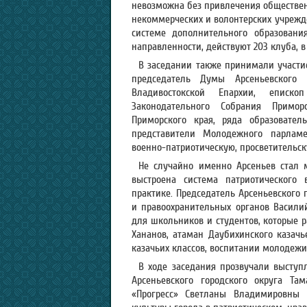
невозможна без привлечения обществен
некоммерческих и волонтерских учрежд
системе дополнительного образовани
направленности, действуют 203 клуба, 
В заседании также принимали участие
председатель Думы Арсеньевского 
Владивостокской Епархии, еписк
Законодательного Собрания Примор
Приморского края, ряда образовател
представители Молодежного парламе
военно-патриотическую, просветительс
Не случайно именно Арсеньев стал 
выстроена система патриотического 
практике. Председатель Арсеньевского 
и правоохранительных органов Васили
для школьников и студентов, которые р
Хананов, атаман Даубихинского казачь
казачьих классов, воспитании молодежи
В ходе заседания прозвучали высту
Арсеньевского городского округа Т
«Прогресс» Светланы Владимировны 