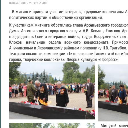
ПРОСМОТРОВ: 775 · СЕН 2, 2015
В митинге приняли участие ветераны, трудовые коллективы Ар
политических партий и общественных организаций.
К участникам митинга обратились глава Арсеньевского городског
Думы Арсеньевского городского округа А.В. Коваль, Епископ Ар
председатель Совета ветеранов войны, труда, Вооруженных сил 
Клоков, начальник отдела военного комиссариата Приморс
Анучинскому и Яковлевскому районам полковнику Н.В. Тригубко.
Театрализованные композиции «Тихо в океане Тихом» и «Спасиб
города, творческие коллективы Дворца культуры «Прогресс».
Минутой молч