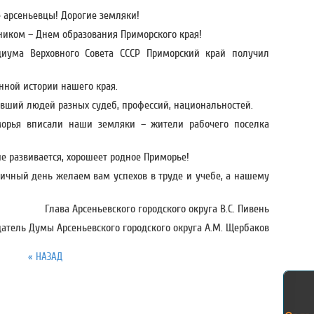
 арсеньевцы! Дорогие земляки!
ником – Днем образования Приморского края!
диума Верховного Совета СССР Приморский край получил
енной истории нашего края.
вший людей разных судеб, профессий, национальностей.
морья вписали наши земляки – жители рабочего поселка
е развивается, хорошеет родное Приморье!
ичный день желаем вам успехов в труде и учебе, а нашему
Глава Арсеньевского городского округа В.С. Пивень
атель Думы Арсеньевского городского округа А.М. Щербаков
« НАЗАД