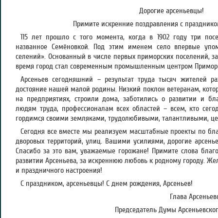
Дорогие арсеньевцы!
Примите искренние поздравления с празднико
115 лет прошло с того момента, когда в 1902 году три по
названное Семёновкой. Под этим именем село впервые упо
селений». Основанный в числе первых приморских поселений, з
время город стал современным промышленным центром Приморс
Арсеньев сегодняшний – результат труда тысяч жителей р
достояние нашей малой родины. Низкий поклон ветеранам, кото
на предприятиях, строили дома, заботились о развитии и бл
людям труда, профессионалам всех областей – всем, кто сего
гордимся своими земляками, трудолюбивыми, талантливыми, ц
Сегодня все вместе мы реализуем масштабные проекты по благ
дворовых территорий, улиц. Вашими усилиями, дорогие арсенье
Спасибо за это вам, уважаемые горожане! Примите слова благ
развитии Арсеньева, за искреннюю любовь к родному городу. Жел
и праздничного настроения!
С праздником, арсеньевцы! С днем рождения, Арсеньев!
Глава Арсеньевс
Председатель Думы Арсеньевского