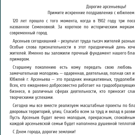
Дорогие арсеньевцы!
Примите искренние поздравления с юбилеем 
120 лет прошло с того момента, когда в 1902 году три по
названное Семеновкой. За короткое по историческим мерка
современный город.
Арсеньев сегодняшний – результат труда тысяч жителей разных
Особые слова признательности в этот праздничный день хоч
жителей. Именно вы заложили прочный фундамент нашего благ
примером.
Старшему поколению есть кому передать свою любовь 
замечательная молодежь — одаренная, деятельная, полная сил и
Юбилей г. Арсеньева — это праздник инициативных, трудолюб
Всех, кто ежедневно добросовестно работает на градообразующи
бизнесе, в различных сферах деятельности, кто приносит сл
творческими успехами.
Сегодня мы все вместе реализуем масштабные проекты по благ
дворовых территорий, улиц. Спасибо всем за труд и вклад в разви
Пусть Арсеньев будет вечно молодым, прекрасным, спокойны
каждой арсеньевской семьи будет наполнена душевной теплотой,
С Днем города, дорогие земляки!