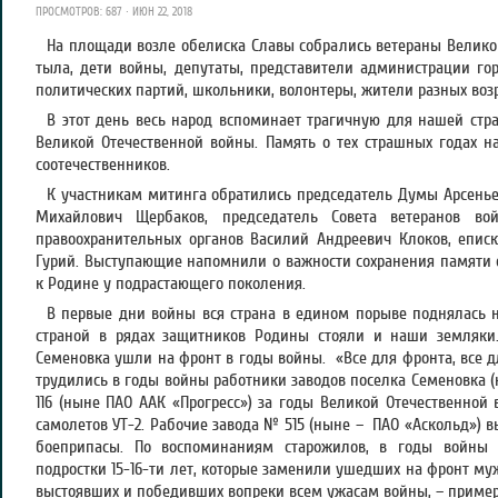
ПРОСМОТРОВ: 687 · ИЮН 22, 2018
На площади возле обелиска Славы собрались ветераны Велико
тыла, дети войны, депутаты, представители администрации го
политических партий, школьники, волонтеры, жители разных возр
В этот день весь народ вспоминает трагичную для нашей стр
Великой Отечественной войны. Память о тех страшных годах на
соотечественников.
К участникам митинга обратились председатель Думы Арсеньев
Михайлович Щербаков, председатель Совета ветеранов во
правоохранительных органов Василий Андреевич Клоков, епис
Гурий. Выступающие напомнили о важности сохранения памяти о
к Родине у подрастающего поколения.
В первые дни войны вся страна в едином порыве поднялась на
страной в рядах защитников Родины стояли и наши земляки
Семеновка ушли на фронт в годы войны. «Все для фронта, все 
трудились в годы войны работники заводов поселка Семеновка (
116 (ныне ПАО ААК «Прогресс») за годы Великой Отечественно
самолетов УТ-2. Рабочие завода № 515 (ныне – ПАО «Аскольд»)
боеприпасы. По воспоминаниям старожилов, в годы войны 
подростки 15-16-ти лет, которые заменили ушедших на фронт му
выстоявших и победивших вопреки всем ужасам войны, – прим