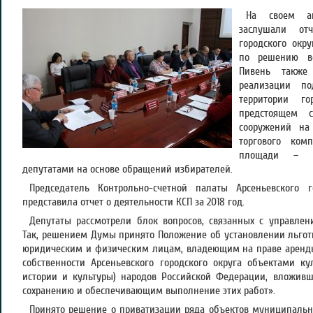
На своем ап
заслушали от
городского окр
по решению во
Пивень также
реализации п
территории г
предстоящем с
сооружений на
торгового ком
площади – э
депутатами на основе обращений избирателей.
Председатель Контрольно-счетной палаты Арсеньевского г
представила отчет о деятельности КСП за 2018 год.
Депутаты рассмотрели блок вопросов, связанных с управл
Так, решением Думы принято Положение об установлении льгот
юридическим и физическим лицам, владеющим на праве арен
собственности Арсеньевского городского округа объектами к
истории и культуры) народов Российской Федерации, вложивш
сохранению и обеспечивающим выполнение этих работ».
Принято решение о приватизации ряда объектов муниципальн