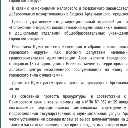
городского округа.
В связи с изменениями налогового и бюджетного законодате
добровольных пожертвованиях в бюджет Арсеньевского городског
Признан утратившим силу муниципальный правовой акт 
«Положение о порядке комплектования муниципальных дошкол
и дошкольных отделений общеобразовательных учреждени
городского округа».
Решением Думы внесены изменения в «Правила землепользо
городского округа». Как пояснил депутатам начальн
градостроительства администрации Арсеньевского городского
площадью 1,3 га вдоль улицы Новикова меняется территориальн
делового центра межселенного обслуживания» на «зону и
городского типа с участками».
Депутаты Думы рассмотрели протесты прокурора г. Арсеньев
актов.
На основании протеста прокуратуры, в соответствии с
Приморского края внесены изменения в МПА № 182 от 29 июля 2
оказываемых муниципальным автономным учреждением
предоставления государственных и муниципальных услуг» Арс
части установления размера платы за вызов документоведа на 
также в части установления категории граждан, для которых вые