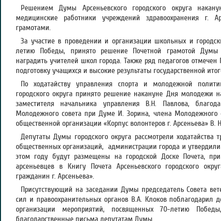
Решением Думы Арсеньевского городского округа накану
медицинские работники учреждений здравоохранения г. А
грамотами.
За участие в проведении и организации школьных и городск
летию Победы, принято решение Почетной грамотой Думы А
наградить учителей школ города. Также ряд педагогов отмечен
подготовку учащихся и высокие результаты государственной итог
По ходатайству управления спорта и молодежной полити
городского округа принято решение накануне Дня молодежи н
заместителя начальника управления В.Н. Павлова, благо
Молодежного совета при Думе И. Зорина, члена Молодежного с
общественной организации «Корпус волонтеров г. Арсеньева» В. Н
Депутаты Думы городского округа рассмотрели ходатайства т
общественных организаций, администрации города и утвердили 
этом году будут размещены на городской Доске Почета, пр
арсеньевцев в Книгу Почета Арсеньевского городского окру
гражданин г. Арсеньева».
Присутствующий на заседании Думы председатель Совета вет
сил и правоохранительных органов В.А. Клоков поблагодарил д
организации мероприятий, посвященных 70-летию Побед
благодарственные письма депутатам Думы.