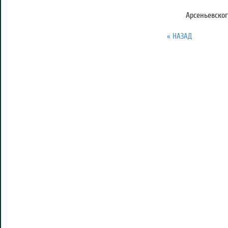
Арсеньевско
« НАЗАД