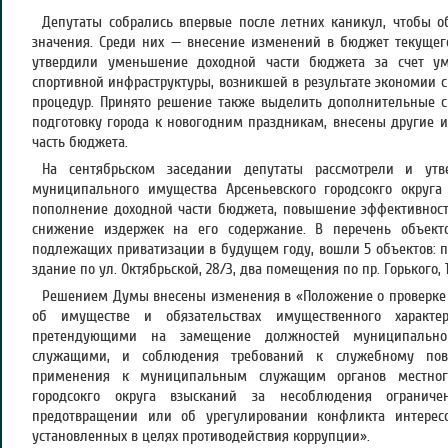
Депутаты собрались впервые после летних каникул, чтобы о
значения. Среди них — внесение изменений в бюджет текущег
утвердили уменьшение доходной части бюджета за счет у
спортивной инфраструктуры, возникшей в результате экономии 
процедур. Принято решение также выделить дополнительные с
подготовку города к новогодним праздникам, внесены другие 
часть бюджета.
На сентябрьском заседании депутаты рассмотрели и утв
муниципального имущества Арсеньевского городсокго округ
пополнение доходной части бюджета, повышение эффективност
снижение издержек на его содержание. В перечень объекто
подлежащих приватизации в будущем году, вошли 5 объектов: по
здание по ул. Октябрьской, 28/3, два помещения по пр. Горького, 1,
Решением Думы внесены изменения в «Положение о проверке д
об имуществе и обязательствах имущественного характер
претендующими на замещение должностей муниципальн
служащими, и соблюдения требований к служебному пов
применения к муниципальным служащим органов местного
городсокго округа взысканий за несоблюдения ограниче
предотвращении или об урегулировании конфликта интересо
установленных в целях противодействия коррупции».