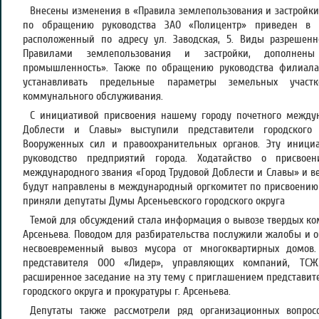
Внесены изменения в «Правила землепользования и застройки 
по обращению руководства ЗАО «Полицентр» приведен в с
расположенный по адресу ул. Заводская, 5. Виды разрешенн
Правилами землепользования и застройки, дополнены
промышленность». Также по обращению руководства филиал
устанавливать предельные параметры земельных участ
коммунального обслуживания.
С инициативой присвоения нашему городу почетного междун
Доблести и Славы» выступили представители городского 
Вооруженных сил и правоохранительных органов. Эту иници
руководство предприятий города. Ходатайство о присвое
международного звания «Город Трудовой Доблести и Славы» и в
будут направлены в международный оргкомитет по присвоению 
приняли депутаты Думы Арсеньевского городского округа
Темой для обсуждений стала информация о вывозе твердых ко
Арсеньева. Поводом для разбирательства послужили жалобы и 
несвоевременный вывоз мусора от многоквартирных домов
представителя ООО «Лидер», управляющих компаний, ТС
расширенное заседание на эту тему с приглашением представит
городского округа и прокуратуры г. Арсеньева.
Депутаты также рассмотрели ряд организационных вопросо