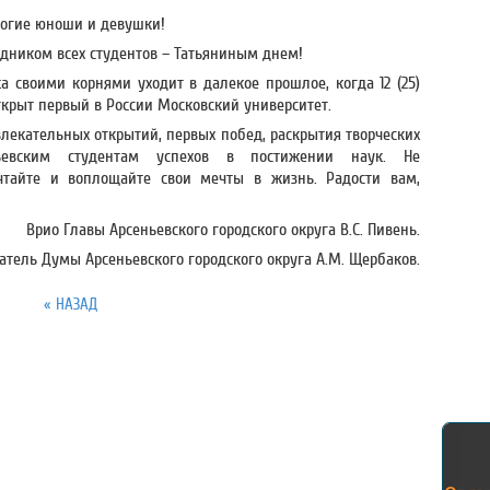
огие юноши и девушки!
здником всех студентов – Татьяниным днем!
ка своими корнями уходит в далекое прошлое, когда 12 (25)
ткрыт первый в России Московский университет.
влекательных открытий, первых побед, раскрытия творческих
ьевским студентам успехов в постижении наук. Не
ечтайте и воплощайте свои мечты в жизнь. Радости вам,
Врио Главы Арсеньевского городского округа В.С. Пивень.
атель Думы Арсеньевского городского округа А.М. Щербаков.
« НАЗАД