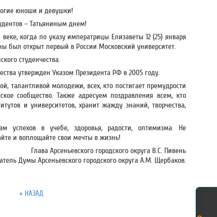
огие юноши и девушки!
тудентов – Татьяниным днем!
 веке, когда по указу императрицы Елизаветы 12 (25) января
ны был открыт первый в России Московский университет.
ского студенчества.
ества утвержден Указом Президента РФ в 2005 году.
ой, талантливой молодежи, всех, кто постигает премудрости
ское сообщество. Также адресуем поздравления всем, кто
итутов и университетов, хранит жажду знаний, творчества,
м успехов в учебе, здоровья, радости, оптимизма. Не
айте и воплощайте свои мечты в жизнь!
Глава Арсеньевского городского округа В.С. Пивень
атель Думы Арсеньевского городского округа А.М. Щербаков.
« НАЗАД