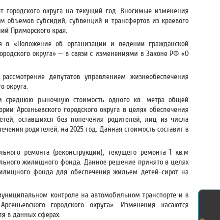
т городского округа на текущий год. Вносимые изменения
м объемов субсидий, субвенций и трансфертов из краевого
ий Приморского края.
 в «Положение об организации и ведении гражданской
ородского округа» — в связи с изменениями в Законе РФ «О
 рассмотрение депутатов управлением жизнеобеспечения
о округа.
ли среднюю рыночную стоимость одного кв. метра общей
ии Арсеньевского городского округа в целях обеспечения
тей, оставшихся без попечения родителей, лиц из числа
печения родителей, на 2025 год. Данная стоимость составит в
льного ремонта (реконструкции), текущего ремонта 1 кв.м
ьного жилищного фонда. Данное решение принято в целях
илищного фонда для обеспечения жильем детей-сирот на
муниципальном контроле на автомобильном транспорте и в
рсеньевского городского округа». Изменения касаются
я в данных сферах.