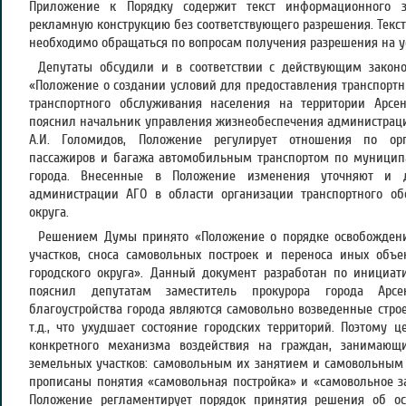
Приложение к Порядку содержит текст информационного з
рекламную конструкцию без соответствующего разрешения. Текс
необходимо обращаться по вопросам получения разрешения на у
Депутаты обсудили и в соответствии с действующим закон
«Положение о создании условий для предоставления транспортн
транспортного обслуживания населения на территории Арсень
пояснил начальник управления жизнеобеспечения администрации
А.И. Голомидов, Положение регулирует отношения по орг
пассажиров и багажа автомобильным транспортом по муници
города. Внесенные в Положение изменения уточняют и
администрации АГО в области организации транспортного об
округа.
Решением Думы принято «Положение о порядке освобождени
участков, сноса самовольных построек и переноса иных объе
городского округа». Данный документ разработан по инициати
пояснил депутатам заместитель прокурора города Арсен
благоустройства города являются самовольно возведенные стро
т.д., что ухудшает состояние городских территорий. Поэтому 
конкретного механизма воздействия на граждан, занимающ
земельных участков: самовольным их занятием и самовольным 
прописаны понятия «самовольная постройка» и «самовольное за
Положение регламентирует порядок принятия решения об ос