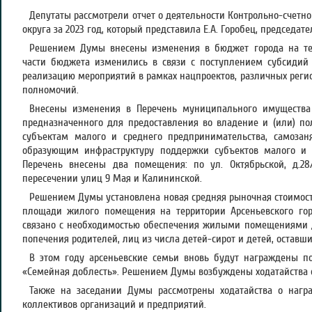
Депутаты рассмотрели отчет о деятельности Контрольно-счетно
округа за 2023 год, который представила Е.А. Горобец, председате
Решением Думы внесены изменения в бюджет города на тек
части бюджета изменились в связи с поступлением субсиди
реализацию мероприятий в рамках нацпроектов, различных рег
полномочий.
Внесены изменения в Перечень муниципального имущества А
предназначенного для предоставления во владение и (или) по
субъектам малого и среднего предпринимательства, самоза
образующим инфраструктуру поддержки субъектов малого и 
Перечень внесены два помещения: по ул. Октябрьской, д.2
пересечении улиц 9 Мая и Калининской.
Решением Думы установлена новая средняя рыночная стоимост
площади жилого помещения на территории Арсеньевского горо
связано с необходимостью обеспечения жилыми помещениями де
попечения родителей, лиц из числа детей-сирот и детей, оставш
В этом году арсеньевские семьи вновь будут награждены п
«Семейная доблесть». Решением Думы возбуждены ходатайства о
Также на заседании Думы рассмотрены ходатайства о нагр
коллективов организаций и предприятий.