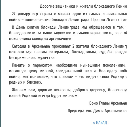
Дорогие защитники и жители блокадного Ленин
27 января вся страна отмечает одно из самых значительны
войны – полное снятие блокады Ленинграда. Прошло 76 лет с то
В День снятия блокады Ленинграда мы обращаемся к тем, 
благодарности за ваше мужество и самоотверженность, за сто
поколениям молодых арсеньевцев.
Сегодня в Арсеньеве проживает 2 жителя блокадного Ленингр
поклониться нашим ветеранам, блокадникам, судьба кажд
беспримерного мужества.
Память о пережитом необходима нынешним поколениям. 
истинную цену мирной, созидательной жизни. Благодаря по
войне, мы понимаем, что главное – это видеть свою Родину 
родных и близких.
Желаем вам, дорогие ветераны, доброго здоровья, благополу
нашей Родиной всегда будет мирным!
Врио Главы Арсеньевс
Председатель Думы Арсеньевског
« НАЗАД