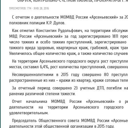
ОКРУГА, КОНТРОЛЬНО-СЧЕТНОЙ ПАЛАТЫ, ПРОКУРАТУРЫ Г. 
ПРОСМОТРОВ: 774 · ЯНВ 28, 2016
С отчетом о деятельности МОМВД России «Арсеньевский» за 20
полковник полиции К.Р. Дулов.
Как отметил Константин Рудольфович, на территории обслуж
МВД России «Арсеньевский» за год зарегистрировано 1811 пр
число тяжких и особо тяжких преступлений, зарегистрирован
тяжкого вреда здоровью, квартирных краж, грабежей, краж транс
Увеличилось общее количество краж, а также количество случае
На территории Арсеньевского городского округа рост преступ
местах, составил 6,4%, рост количества преступлений, совершенны
Несовершеннолетними в 2015 году совершено 80 преступле
распространенные из них – кражи из квартир, кражи сотовых тел
За отчетный период совершено 23 учетных ДТП, погибли на
ранения различной степени тяжести.
Отчет начальника МОМВД России «Арсеньевский» о рез
деятельности на территории Арсеньевского городског
удовлетворительным.
Председатель Общественного совета МОМВД России «Арсеньев
деятельности этой общественной организации в 2015 году.