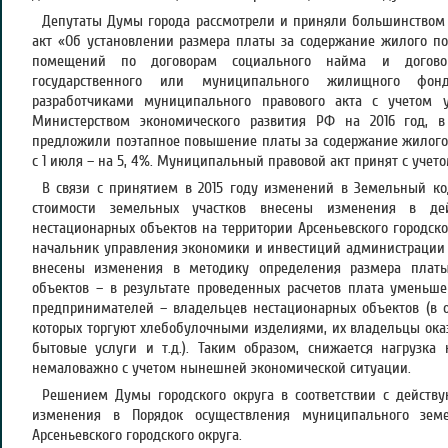
Депутаты Думы города рассмотрели и приняли большинством
акт «Об установлении размера платы за содержание жилого 
помещений по договорам социального найма и догов
государственного или муниципального жилищного фон
разработчиками муниципального правового акта с учетом 
Министерством экономического развития РФ на 2016 год, в
предложили поэтапное повышение платы за содержание жилого 
с 1 июля – на 5, 4%. Муниципальный правовой акт принят с учет
В связи с принятием в 2015 году изменений в Земельный ко
стоимости земельных участков внесены изменения в де
нестационарных объектов на территории Арсеньевского городско
начальник управления экономики и инвестиций администрации г
внесены изменения в методику определения размера плат
объектов – в результате проведенных расчетов плата уменьше
предпринимателей – владельцев нестационарных объектов (в о
которых торгуют хлебобулочными изделиями, их владельцы ок
бытовые услуги и т.д.). Таким образом, снижается нагрузка
немаловажно с учетом нынешней экономической ситуации.
Решением Думы городского округа в соответствии с действ
изменения в Порядок осуществления муниципального земе
Арсеньевского городского округа.