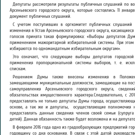
Депутаты рассмотрели результаты публичных слушаний по во
Арсеньевского городского округа, которые состоялись 11 январ
документ публичных слушаний.
С учетом поступивших в оргкомитет публичных слушаний 
изменения в Устав Арсеньевского городского округа, касающиес
голосов принята такая формулировка: «Выборы депутатов Дум
применением мажоритарной избирательной системы. При этом 
избираются по одномандатным избирательным округам».
Это означает, что следующие выборы депутатов городско
применения пропорциональной системы выборов, т. е. иск
спискам.
Решением Думы также внесены изменения в Положен
замещающими муниципальные должности, замещающие на постоя
самоуправления Арсеньевского городского округа, сведе
обязательствах имущественного характера.Следовательно, с 20
предоставлять не только депутаты Думы города, осуществляющ
основе, а так же и депутаты, осуществляющие полномочия н
предоставлять данные сведения членов своей семьи (супруга
детей). Данная обязанность также будет возложена и на депутат
В феврале 2016 года одно из градообразующих предприятий гор
годовщину со дня основания. В связи с этой датой руководст