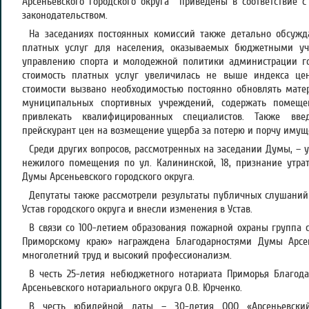
Арсеньевского городского округа приведены в соответствие 
законодательством.
На заседаниях постоянных комиссий также детально обсужд
платных услуг для населения, оказываемых бюджетными у
управлению спорта и молодежной политики администрации г
стоимость платных услуг увеличилась не выше индекса цен
стоимости вызвано необходимостью постоянно обновлять мате
муниципальных спортивных учреждений, содержать помеще
привлекать квалифицированных специалистов. Также вве
прейскурант цен на возмещение ущерба за потерю и порчу имущ
Среди других вопросов, рассмотренных на заседании Думы, – 
нежилого помещения по ул. Калининской, 18, признание утр
Думы Арсеньевского городского округа.
Депутаты также рассмотрели результаты публичных слушаний
Устав городского округа и внесли изменения в Устав.
В связи со 100-летием образования пожарной охраны группа 
Приморскому краю» награждена Благодарностями Думы Арсен
многолетний труд и высокий профессионализм.
В честь 25-летия небюджетного нотариата Приморья Благод
Арсеньевского нотариального округа О.В. Юрченко.
В честь юбилейной даты – 30-летия ООО «Арсеньевски