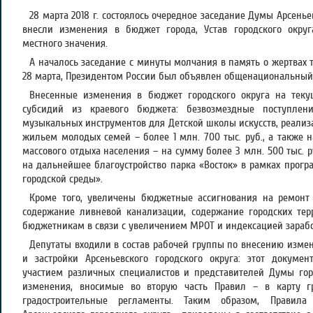
28 марта 2018 г. состоялось очередное заседание Думы Арсенье
внесли изменения в бюджет города, Устав городского окру
местного значения.
А началось заседание с минуты молчания в память о жертвах тр
28 марта, Президентом России был объявлен общенациональный 
Внесенные изменения в бюджет городского округа на теку
субсидий из краевого бюджета: безвозмездные поступлен
музыкальных инструментов для Детской школы искусств, реали
жильем молодых семей – более 1 млн. 700 тыс. руб., а также 
массового отдыха населения – на сумму более 3 млн. 500 тыс. р
на дальнейшее благоустройство парка «Восток» в рамках про
городской среды».
Кроме того, увеличены бюджетные ассигнования на ремонт 
содержание ливневой канализации, содержание городских тер
бюджетникам в связи с увеличением МРОТ и индексацией зараб
Депутаты входили в состав рабочей группы по внесению изме
и застройки Арсеньевского городского округа: этот докуме
участием различных специалистов и представителей Думы г
изменения, вносимые во вторую часть Правил – в карту гр
градостроительные регламенты. Таким образом, Правила