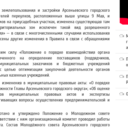
землепользования и застройки Арсеньевского городского
телей переулков, расположенных выше улицы 9 Мая, и
мов на приусадебных участках, изменена существующая там
рриториальных зон исключен такой вид разрешенного
ия» — в связи с многочисленными случаями использования
сены другие изменения в Правила в связи с обращениями
г
а
им силу «Положение о порядке взаимодействия органа
оченного на определение поставщиков (подрядчиков,
 муниципальных заказчиков и бюджетных учреждений
 с целью оптимизации закупочной деятельности органов
ьных казенных учреждений.
П
 изменения в муниципальные правовые акты: «О порядке
ности Главы Арсеньевского городского округа»; «Об оценке
О
ктов муниципальных правовых актов и экспертизы
агивающих вопросы осуществления предпринимательской и
ботано и утверждено Положение о Молодежном совете
ответствии с ним организационный комитет проводил работы
. Состав Молодёжного совета Арсеньевского городского