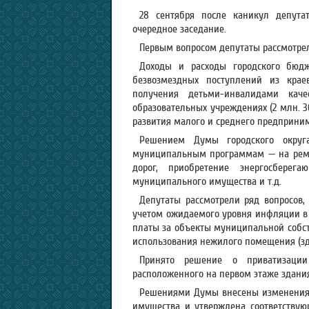
28 сентября после каникул депута
очередное заседание.
Первым вопросом депутаты рассмотрел
Доходы и расходы городского бюдж
безвозмездных поступлений из крае
получения детьми-инвалидами каче
образовательных учреждениях (2 млн. 3
развития малого и среднего предпринимат
Решением Думы городского округ
муниципальным программам — на ремо
дорог, приобретение энергосберег
муниципального имущества и т.д.
Депутаты рассмотрели ряд вопросов
учетом ожидаемого уровня инфляции в 
платы за объекты муниципальной собст
использования нежилого помещения (зд
Принято решение о приватизации
расположенного на первом этаже здания п
Решениями Думы внесены изменения
имущества и утверждена соответствующ