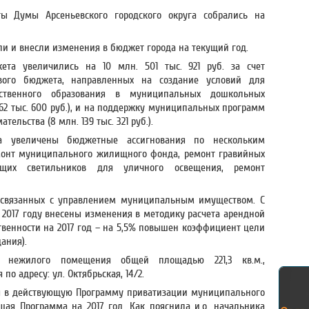
ты Думы Арсеньевского городского округа собрались на
и и внесли изменения в бюджет города на текущий год.
ета увеличились на 10 млн. 501 тыс. 921 руб. за счет
вого бюджета, направленных на создание условий для
ственного образования в муниципальных дошкольных
62 тыс. 600 руб.), и на поддержку муниципальных программ
ельства (8 млн. 139 тыс. 321 руб.).
а увеличены бюджетные ассигнования по нескольким
нт муниципального жилищного фонда, ремонт гравийных
ающих светильников для уличного освещения, ремонт
, связанных с управлением муниципальным имуществом. С
2017 году внесены изменения в методику расчета арендной
венности на 2017 год – на 5,5% повышен коэффициент цели
ания).
 нежилого помещения общей площадью 221,3 кв.м.,
о адресу: ул. Октябрьская, 14/2.
 в действующую Программу приватизации муниципального
ая Программа на 2017 год. Как пояснила и.о. начальника