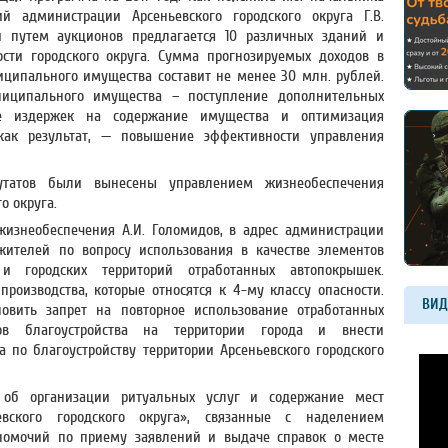
 администрации Арсеньевского городского округа Г.В.
ии путем аукционов предлагается 10 различных зданий и
сти городского округа. Сумма прогнозируемых доходов в
ципального имущества составит не менее 30 млн. рублей.
иципального имущества – поступление дополнительных
е издержек на содержание имущества и оптимизация
, как результат, — повышение эффективности управления
утатов были вынесены управлением жизнеобеспечения
о округа.
жизнеобеспечения А.И. Голомидов, в адрес администрации
жителей по вопросу использования в качестве элементов
 и городских территорий отработанных автопокрышек.
роизводства, которые относятся к 4-му классу опасности.
ВИД
новить запрет на повторное использование отработанных
ов благоустройства на территории города и внести
 по благоустройству территории Арсеньевского городского
об организации ритуальных услуг и содержание мест
евского городского округа», связанные с наделением
номочий по приему заявлений и выдаче справок о месте