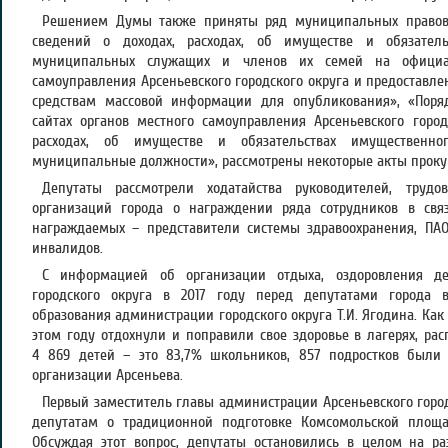
Решением Думы также приняты ряд муниципальных правов
сведений о доходах, расходах, об имуществе и обязатель
муниципальных служащих и членов их семей на официал
самоуправления Арсеньевского городского округа и предоставл
средствам массовой информации для опубликования», «Пор
сайтах органов местного самоуправления Арсеньевского город
расходах, об имуществе и обязательствах имущественно
муниципальные должности», рассмотрены некоторые акты прокур
Депутаты рассмотрели ходатайства руководителей, труд
организаций города о награждении ряда сотрудников в св
награждаемых – представители системы здравоохранения, ПАО
инвалидов.
С информацией об организации отдыха, оздоровления де
городского округа в 2017 году перед депутатами города 
образования администрации городского округа Т.И. Ягодина. Как
этом году отдохнули и поправили свое здоровье в лагерях, ра
4 869 детей – это 83,7% школьников, 857 подростков были
организации Арсеньева.
Первый заместитель главы администрации Арсеньевского городс
депутатам о традиционной подготовке Комсомольской площа
Обсуждая этот вопрос, депутаты остановились в целом на ра