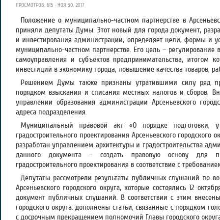
ПРОСМОТРОВ: 615 · НОЯ 30, 2017
Положение о муниципально-частном партнерстве в Арсеньевс
приняли депутаты Думы. Этот новый для города документ, раз
и инвестирования администрации, определяет цели, формы и ус
муниципально-частном партнерстве. Его цель – регулирование 
самоуправления и субъектов предпринимательства, итогом ко
инвестиций в экономику города, повышение качества товаров, раб
Решением Думы также признаны утратившими силу ряд пр
порядком взыскания и списания местных налогов и сборов. В
управлении образования администрации Арсеньевского городс
адреса подразделения.
Муниципальный правовой акт «О порядке подготовки, у
градостроительного проектирования Арсеньевского городского о
разработан управлением архитектуры и градостроительства адми
данного документа – создать правовую основу для пр
градостроительного проектирования в соответствие с требование
Депутаты рассмотрели результаты публичных слушаний по во
Арсеньевского городского округа, которые состоялись 12 октябр
документ публичных слушаний. В соответствии с этим внесены
городского округа: дополнены статьи, связанные с порядком гол
с досрочным прекращением полномочий Главы городского округа