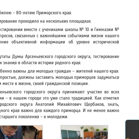
билею – 80-летию Приморского края.
тирование проходило на нескольких площадках.
тестировании вместе с учениками школы № 10 и Гимназии №
вопросов, связанных с важнейшими событиями жизни нашего
ние объективной информации об уровне исторической
таты Думы Арсеньевского городского округа, тестирование
 знания в области истории родного края.
обенно важны для молодых граждан – жителей нашего края.
а простые, должны заставить молодых приморцев задуматься
м месте в жизни, своей гражданской позиции.
еньевского городского округа принимают участие во всех
и – в нашем городе это уже стало традицией. Как отметил
родского округа Анатолий Михайлович Щербаков, знать,
дного края важно для каждого приморца. И не менее важно
 старшего поколения – к молодежи.