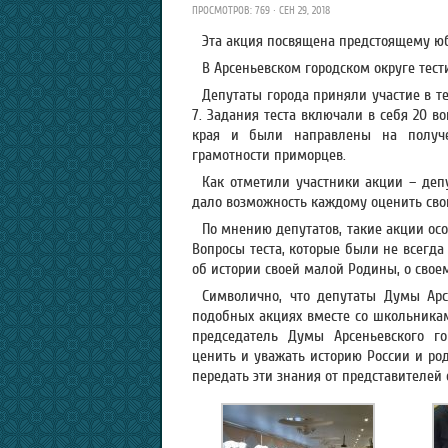
ПРОСМОТРОВ: 769 · СЕН 29, 2018
Эта акция посвящена предстоящему ю
В Арсеньевском городском округе тес
Депутаты города приняли участие в 
7. Задания теста включали в себя 20 
края и были направлены на получе
грамотности приморцев.
Как отметили участники акции – депу
дало возможность каждому оценить свои
По мнению депутатов, такие акции ос
Вопросы теста, которые были не всегд
об истории своей малой Родины, о свое
Символично, что депутаты Думы Арс
подобных акциях вместе со школьникам
председатель Думы Арсеньевского го
ценить и уважать историю России и ро
передать эти знания от представителей