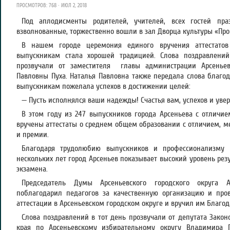
ПРОСМОТРОВ: 768 · ИЮЛ 2, 2018
Под аплодисменты родителей, учителей, всех гостей пр
взволнованные, торжественно вошли в зал Дворца культуры «Про
В нашем городе церемония единого вручения аттестато
выпускникам стала хорошей традицией. Слова поздравлений
прозвучали от заместителя главы администрации Арсеньевс
Павловны Пуха. Наталья Павловна также передала слова благод
выпускникам пожелала успехов в достижении целей:
— Пусть исполнялся ваши надежды! Счастья вам, успехов и увер
В этом году из 247 выпускников города Арсеньева с отличи
вручены аттестаты о среднем общем образовании с отличием, м
и премии.
Благодаря трудолюбию выпускников и профессионализму 
нескольких лет город Арсеньев показывает высокий уровень рез
экзамена.
Председатель Думы Арсеньевского городского округа 
поблагодарил педагогов за качественную организацию и пров
аттестации в Арсеньевском городском округе и вручил им Благод
Слова поздравлений в тот день прозвучали от депутата Закон
края по Арсеньевскому избирательному округу Владимира Г