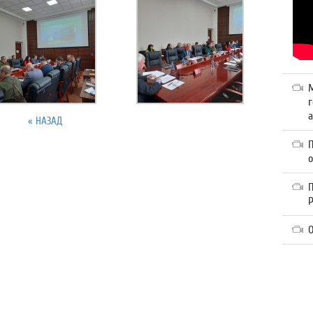
г
а
« НАЗАД
П
О