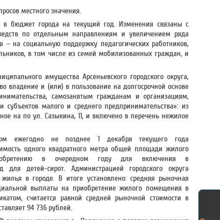
просов местного значения.
в бюджет города на текущий год. Изменения связаны с
редств по отдельным направлениям и увеличением ряда
я – на социальную поддержку педагогических работников,
ьников, в том числе из семей мобилизованных граждан, и
иципального имущества Арсеньевского городского округа,
во владение и (или) в пользование на долгосрочной основе
инимательства, самозанятым гражданам и организациям,
 субъектов малого и среднего предпринимательства»: из
ое на по ул. Сазыкина, 11, и включено в перечень нежилое
твом ежегодно не позднее 1 декабря текущего года
оимость одного квадратного метра общей площади жилого
иобретению в очередном году для включения в
 для детей-сирот. Администрацией городского округа
жилья в городе. В итоге установлено: средняя рыночная
оциальной выплаты на приобретение жилого помещения в
фикатом, считается равной средней рыночной стоимости в
тавляет 94 736 рублей.