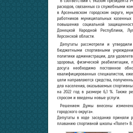
В соответствии с Указом Президента
расходов, связанных со служебными к
в Арсеньевском городском округе, му
работников муниципальных казенных 
повышения социальной защищенност
Донецкой Народной Республики, Лу
Херсонской области.
Депутаты рассмотрели и утвердили
бюджетными спортивными учреждени
политики администрации, для удовлетв
здоровья, физической реабилитации, 
досуга необходимо постоянное обн
квалифицированных специалистов, еж
цели направляются средства, полученны
для населения, оказываемых спортивны
на 2022 год в размере 6,1 %. Также 
спросом и введены новые услуги.
Решением Думы внесены изменени
городского округа».
Депутаты в ходе заседания приняли 
плаванию спортивной школы «Полет» В.В