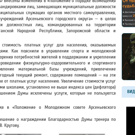
 РФ внесены изменения в «Положение о порядке возмещения
омандировками лиц, замещающих муниципальные должности
ниципальных служащих органов местного самоуправления,
учреждений Арсеньевского городского округа» — в целях
и должностных лиц, командированных на территории
ганской Народной Республики, Запорожской области и
 стоимость платных услуг для населения, оказываемых
ями. Как пояснили в управлении спорта и молодежной
орения потребностей жителей в поддержании и укреплении
проведении физкультурно-оздоровительного и спортивного
овление материальной базы учреждений, привлечение
егодный текущий ремонт, содержание помещений — на эти
е от платных услуг населению. Увеличение стоимости услуг
ми школами, установлено не выше индекса цен (дефлятора)
ВИД
решением Думы исключены услуги, которые не пользуются
я в «Положение о Молодежном совете Арсеньевского
решение о награждении Благодарностью Думы тренера по
. Крутову.