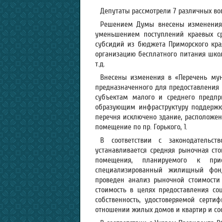
Депутаты рассмотрели 7 различных во
Решением Думы внесены изменения 
уменьшением поступлений краевых с
субсидий из бюджета Приморского кра
организацию бесплатного питания школ
т.д.
Внесены изменения в «Перечень мун
предназначенного для предоставления 
субъектам малого и среднего предпр
образующим инфраструктуру поддержки
перечня исключено здание, расположенн
помещение по пр. Горького, 1.
В соответствии с законодательс
устанавливается средняя рыночная ст
помещения, планируемого к пр
специализированный жилищный фонд
проведен анализ рыночной стоимости 
стоимость в целях предоставления с
собственность, удостоверяемой серти
отношении жилых домов и квартир и сос