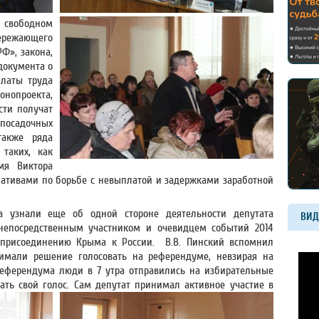
 свободном
пережающего
Ф», закона,
документа о
латы труда
онопроекта,
сти получат
посадочных
акже ряда
 таких, как
мя Виктора
ативами по борьбе с невыплатой и задержками заработной
 узнали еще об одной стороне деятельности депутата
ВИД
непосредственным участником и очевидцем событий 2014
 присоединению Крыма к России. В.В. Пинский вспомнил
имали решение голосовать на референдуме, невзирая на
референдума люди в 7 утра отправились на избирательные
ать свой голос.
Сам депутат принимал активное участие в