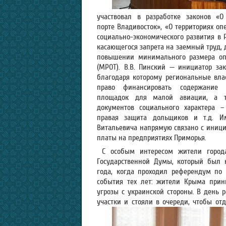
участвовал в разработке законов «О
порте Владивосток», «О территориях о
социально-экономического развития в Р
касающегося запрета на заемный труд, 
повышении минимального размера оп
(МРОТ). В.В. Пинский — инициатор зак
благодаря которому региональные вла
право финансировать содержание 
площадок для малой авиации, а т
документов социального характера –
правая защита дольщиков и т.д. И
Витальевича напрямую связано с иници
платы на предприятиях Приморья.
С особым интересом жители города
Государственной Думы, который был 
года, когда проходил референдум по
события тех лет: жители Крыма прин
угрозы с украинской стороны. В день 
участки и стояли в очереди, чтобы отд