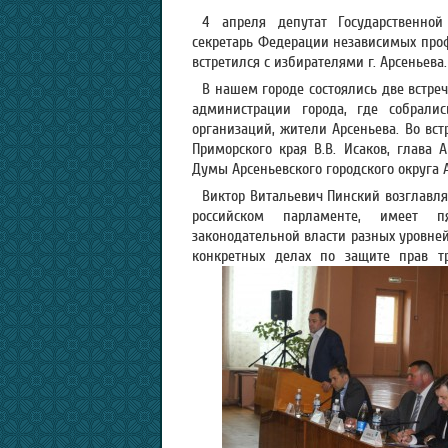
4 апреля депутат Государственно
секретарь Федерации независимых проф
встретился с избирателями г. Арсеньева.
В нашем городе состоялись две встре
администрации города, где собрали
организаций, жители Арсеньева. Во вс
Приморского края В.В. Исаков, глава А
Думы Арсеньевского городского округа А
Виктор Витальевич Пинский возглавля
российском парламенте, имеет п
законодательной власти разных уровней
конкретных делах по защите прав тр