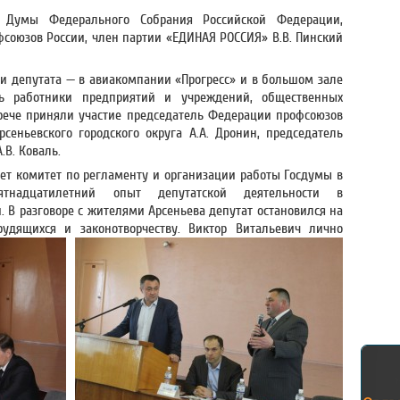
й Думы Федерального Собрания Российской Федерации,
союзов России, член партии «ЕДИНАЯ РОССИЯ» В.В. Пинский
чи депутата — в авиакомпании «Прогресс» и в большом зале
сь работники предприятий и учреждений, общественных
трече приняли участие председатель Федерации профсоюзов
рсеньевского городского округа А.А. Дронин, председатель
.В. Коваль.
ет комитет по регламенту и организации работы Госдумы в
ятнадцатилетний опыт депутатской деятельности в
. В разговоре с жителями Арсеньева депутат остановился на
удящихся и законотворчеству.
Виктор Витальевич лично