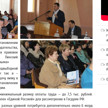
г
а
становлении
ательства,
в правовое
. Пинский
Крыма»
П
редвыборной
л так: я –
дачу вижу в
О
тановлении
рии.
 минимальный размер оплаты труда — до 7,5 тыс. рублей.
лен «Единой Россией» для рассмотрения в Госдуме РФ.
х разных уровней потребуется дополнительно около 6 млрд