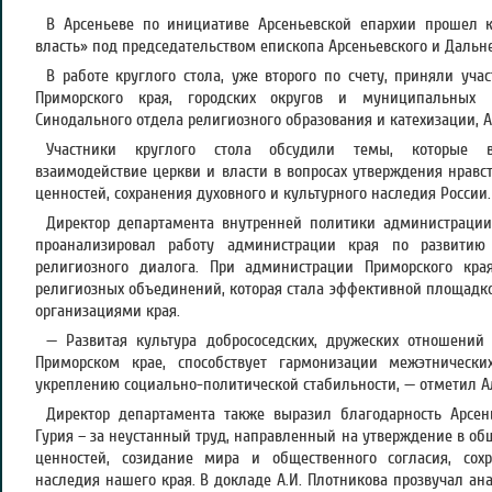
В Арсеньеве по инициативе Арсеньевской епархии прошел 
власть» под председательством епископа Арсеньевского и Дальне
В работе круглого стола, уже второго по счету, приняли уча
Приморского края, городских округов и муниципальных р
Синодального отдела религиозного образования и катехизации, А
Участники круглого стола обсудили темы, которые в
взаимодействие церкви и власти в вопросах утверждения нрав
ценностей, сохранения духовного и культурного наследия России.
Директор департамента внутренней политики администрации 
проанализировал работу администрации края по развитию к
религиозного диалога. При администрации Приморского кра
религиозных объединений, которая стала эффективной площадк
организациями края.
— Развитая культура добрососедских, дружеских отношени
Приморском крае, способствует гармонизации межэтническ
укреплению социально-политической стабильности, — отметил А
Директор департамента также выразил благодарность Арсе
Гурия – за неустанный труд, направленный на утверждение в о
ценностей, созидание мира и общественного согласия, сох
наследия нашего края. В докладе А.И. Плотникова прозвучал а