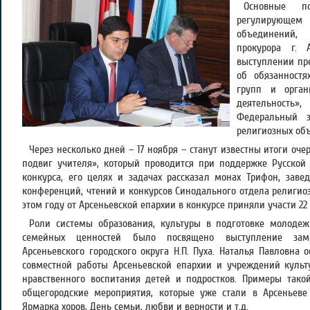
Основные по
регулирующе
объединений,
прокурора г. 
выступлении пр
об обязанностя
групп и орган
деятельность
Федеральный 
религиозных об
Через несколько дней – 17 ноября – станут известны итоги оч
подвиг учителя», который проводится при поддержке Русской
конкурса, его целях и задачах рассказал монах Трифон, зав
конференций, чтений и конкурсов Синодального отдела религиоз
этом году от Арсеньевской епархии в конкурсе приняли участи 22 
Роли системы образования, культуры в подготовке молоде
семейных ценностей было посвящено выступление заме
Арсеньевского городского округа Н.П. Пуха. Наталья Павловна
совместной работы Арсеньевской епархии и учреждений культ
нравственного воспитания детей и подростков. Примеры тако
общегородские мероприятия, которые уже стали в Арсеньеве
Ярмарка хоров, День семьи, любви и верности и т.д.