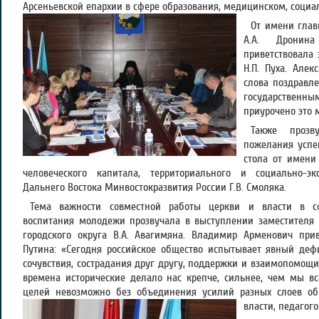
Арсеньевской епархии в сфере образования, медицинском, социа
От имени глав
А.А. Дронина
приветствовала
Н.П. Пуха. Але
слова поздравл
государственн
приурочено это 
Также прозв
пожелания успе
стола от имени
человеческого капитала, территориального и социально-эк
Дальнего Востока Минвостокразвития России Г.В. Смоляка.
Тема важности совместной работы церкви и власти в сф
воспитания молодежи прозвучала в выступлении заместителя 
городского округа В.А. Авагимяна. Владимир Арменович прив
Путина: «Сегодня российское общество испытывает явный деф
сочувствия, сострадания друг другу, поддержки и взаимопомощи 
времена исторические делало нас крепче, сильнее, чем мы вс
целей невозможно без объединения усилий разных слоев об
власти, педагого