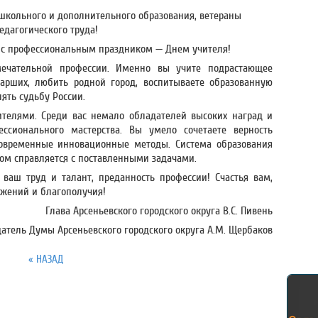
школьного и дополнительного образования, ветераны
едагогического труда!
с с профессиональным праздником — Днем учителя!
ечательной профессии. Именно вы учите подрастающее
арших, любить родной город, воспитываете образованную
ять судьбу России.
ителями. Среди вас немало обладателей высоких наград и
ессионального мастерства. Вы умело сочетаете верность
современные инновационные методы. Система образования
ехом справляется с поставленными задачами.
 ваш труд и талант, преданность профессии! Счастья вам,
ижений и благополучия!
Глава Арсеньевского городского округа В.С. Пивень
атель Думы Арсеньевского городского округа А.М. Щербаков
« НАЗАД