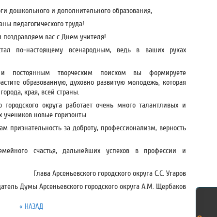
ги дошкольного и дополнительного образования,
аны педагогического труда!
и поздравляем вас с Днем учителя!
тал по‑настоящему всенародным, ведь в ваших руках
 и постоянным творческим поиском вы формируете
астите образованную, духовно развитую молодежь, которая
орода, края, всей страны.
о городского округа работает очень много талантливых и
х учеников новые горизонты.
м признательность за доброту, профессионализм, верность
емейного счастья, дальнейших успехов в профессии и
Глава Арсеньевского городского округа С.С. Угаров
атель Думы Арсеньевского городского округа А.М. Щербаков
« НАЗАД