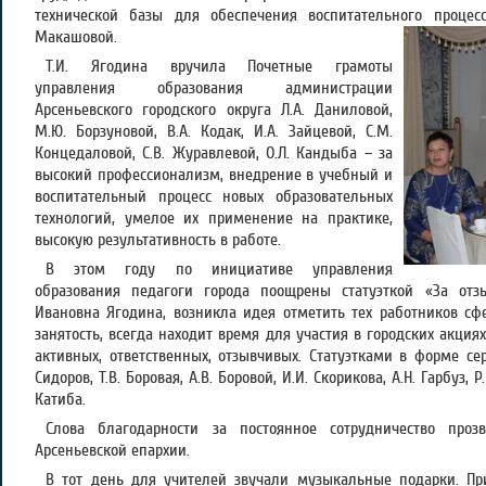
технической базы для обеспечения воспитательного процес
Макашовой.
Т.И. Ягодина вручила Почетные грамоты
управления образования администрации
Арсеньевского городского округа Л.А. Даниловой,
М.Ю. Борзуновой, В.А. Кодак, И.А. Зайцевой, С.М.
Концедаловой, С.В. Журавлевой, О.Л. Кандыба – за
высокий профессионализм, внедрение в учебный и
воспитательный процесс новых образовательных
технологий, умелое их применение на практике,
высокую результативность в работе.
В этом году по инициативе управления
образования педагоги города поощрены статуэткой «За отз
Ивановна Ягодина, возникла идея отметить тех работников сфе
занятость, всегда находит время для участия в городских акция
активных, ответственных, отзывчивых. Статуэтками в форме сер
Сидоров, Т.В. Боровая, А.В. Боровой, И.И. Скорикова, А.Н. Гарбуз, Р
Катиба.
Слова благодарности за постоянное сотрудничество проз
Арсеньевской епархии.
В тот день для учителей звучали музыкальные подарки. П