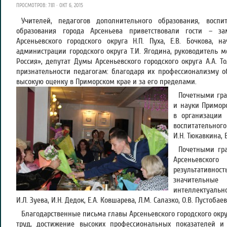
ПРОСМОТРОВ: 781 · ОКТ 6, 2015
Учителей, педагогов дополнительного образования, воспи
образования города Арсеньева приветствовали гости – з
Арсеньевского городского округа Н.П. Пуха, Е.В. Бочкова, 
администрации городского округа Т.И. Ягодина, руководитель 
Россия», депутат Думы Арсеньевского городского округа А.А. То
признательности педагогам: благодаря их профессионализму о
высокую оценку в Приморском крае и за его пределами.
Почетными гра
и науки Приморс
в организации 
воспитательног
И.Н. Тюкавкина, 
Почетными гр
Арсеньевского
результативност
значительн
интеллектуальн
И.Л. Зуева, И.Н. Дедок, Е.А. Ковшарева, Л.М. Салазко, О.В. Пустобае
Благодарственные письма главы Арсеньевского городского окр
труд, достижение высоких профессиональных показателей и