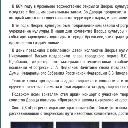
В 1974 году в Арсеньеве торжественно открылся Дворец культ
искусств с большим зрительным залом. Во Дворце продолжили р
который много лет существовал на территории парка, и возникл
В те годы Дворец культуры был подразделением завода «Прогр
учреждение культуры. В наши дни коллектив Дворца культуры «
событиях зарождения культуры в городе Арсеньеве, чтит традиц
вдохновенно создаёт новые.
В день праздника с юбилейной датой коллектив Дворца культ
Николаевной Васько поздравили глава городского округа В.С
Щербаков, директор по материально-техническому снабж
компании «Прогресс» С. А. Дельянов Зачитаны слова поздравл
Думы Федерального Собрания Российской Федерации В.В.Никола
Теплые слова прозвучали в адрес творческого коллектива и в
вручены почетные грамоты и благодарности за труд, творческие 
Подарком всем зрителям стал яркий концерт с участием твор
солистов Дворца культуры «Прогресс» и школы циркового искусст
Холл ДК «Прогресс» украсили красочные юбилейные фотозоны и
рассказывающая о творческом пути известных коллективов, дост