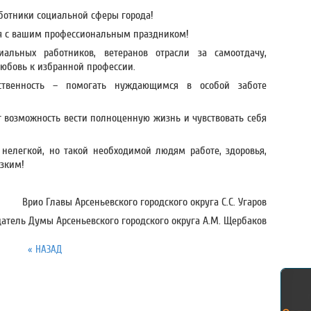
отники социальной сферы города!
я с вашим профессиональным праздником!
альных работников, ветеранов отрасли за самоотдачу,
любовь к избранной профессии.
ственность – помогать нуждающимся в особой заботе
 возможность вести полноценную жизнь и чувствовать себя
нелегкой, но такой необходимой людям работе, здоровья,
изким!
Врио Главы Арсеньевского городского округа С.С. Угаров
атель Думы Арсеньевского городского округа А.М. Щербаков
« НАЗАД