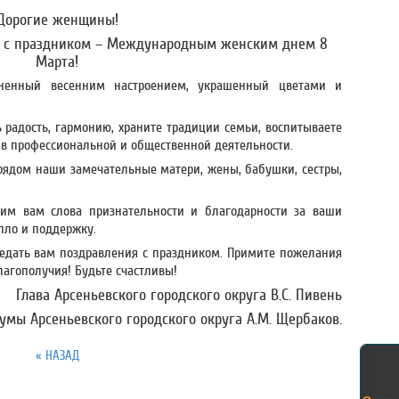
Дорогие женщины!
ас с праздником – Международным женским днем 8
Марта!
лненный весенним настроением, украшенный цветами и
 радость, гармонию, храните традиции семьи, воспитываете
в в профессиональной и общественной деятельности.
рядом наши замечательные матери, жены, бабушки, сестры,
рим вам слова признательности и благодарности за ваши
пло и поддержку.
редать вам поздравления с праздником. Примите пожелания
благополучия! Будьте счастливы!
Глава Арсеньевского городского округа В.С. Пивень
умы Арсеньевского городского округа А.М. Щербаков.
« НАЗАД