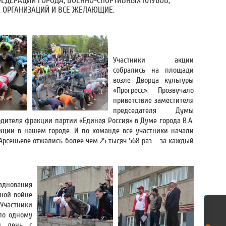
ЕДЕРАЦИЙ ГОРОДА, ВОЕННО-СПОРТИВНЫХ КЛУБОВ,
ОРГАНИЗАЦИЙ И ВСЕ ЖЕЛАЮЩИЕ.
Участники акции
собрались на площади
возле Дворца культуры
«Прогресс». Прозвучало
приветствие заместителя
председателя Думы
одителя фракции партии «Единая Россия» в Думе города В.А.
кции в нашем городе. И по команде все участники начали
Арсеньеве отжались более чем 25 тысяч 568 раз – за каждый
зднования
ной войне
Участники
по одному
й день с