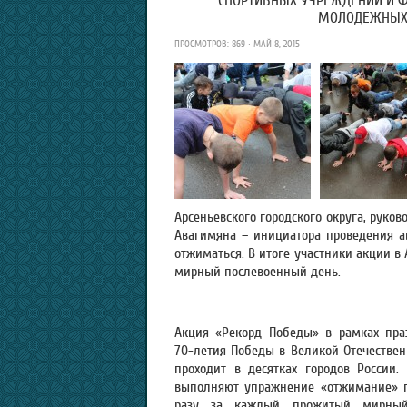
СПОРТИВНЫХ УЧРЕЖДЕНИЙ И Ф
МОЛОДЕЖНЫХ 
ПРОСМОТРОВ: 869 · МАЙ 8, 2015
Арсеньевского городского округа, руков
Авагимяна – инициатора проведения а
отжиматься. В итоге участники акции в 
мирный послевоенный день.
Акция «Рекорд Победы» в рамках пра
70-летия Победы в Великой Отечествен
проходит в десятках городов России. 
выполняют упражнение «отжимание» 
разу за каждый прожитый мирны