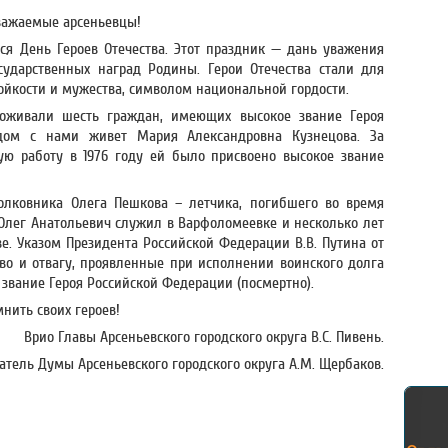
важаемые арсеньевцы!
ся День Героев Отечества. Этот праздник — дань уважения
ударственных наград Родины. Герои Отечества стали для
ойкости и мужества, символом национальной гордости.
роживали шесть граждан, имеющих высокое звание Героя
ядом с нами живет Мария Александровна Кузнецова. За
ю работу в 1976 году ей было присвоено высокое звание
лковника Олега Пешкова – летчика, погибшего во время
 Олег Анатольевич служил в Варфоломеевке и несколько лет
ве. Указом Президента Российской Федерации В.В. Путина от
тво и отвагу, проявленные при исполнении воинского долга
звание Героя Российской Федерации (посмертно).
мнить своих героев!
Врио Главы Арсеньевского городского округа В.С. Пивень.
атель Думы Арсеньевского городского округа А.М. Щербаков.